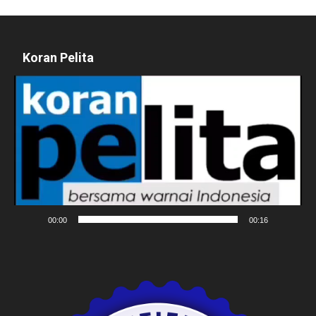
Koran Pelita
Pemutar
Video
00:00
00:16