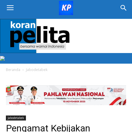
KORAN
PELITA
Beranda
Jabodetabek
Jabodetabek
Pengamat Kebijakan