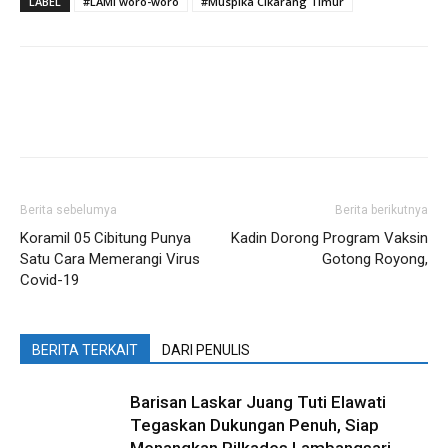
LABEL
#LAMI woro-woro
#Muspika Cikarang Timur
Berita sebelumya
Berita berikutnya
Koramil 05 Cibitung Punya
Kadin Dorong Program Vaksin
Satu Cara Memerangi Virus
Gotong Royong,
Covid-19
BERITA TERKAIT
DARI PENULIS
Barisan Laskar Juang Tuti Elawati
Tegaskan Dukungan Penuh, Siap