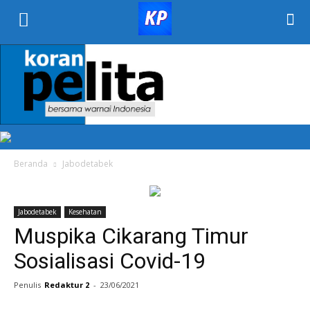
KORAN
PELITA
Beranda
Jabodetabek
Jabodetabek
Kesehatan
Muspika Cikarang Timur
Sosialisasi Covid-19
Penulis
Redaktur 2
-
23/06/2021