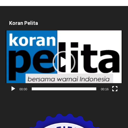
Koran Pelita
Pemutar
Video
00:00
00:16