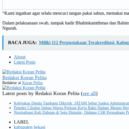
“Kami ingatkan agar selalu mencuci tangan pakai sabun, memakai mas
Dalam pelaksanaan swab, tampak hadir Bhabinkamtibmas dan Babins
Ngurah.
BACA JUGA:
Miliki 112 Perpustakaan Terakreditasi, Kabu
About
Latest Posts
Redaksi Koran Pelita
Redaktur
at
Koran Pelita
Latest posts by Redaksi Koran Pelita
(
see all
)
Kebijakan Denda Tambang Dikritik: JATAM Sebut Sanksi Administrat
Pemdes Ciledug Imbau Warga Perkuat Kerja Bakti Hadapi Musim Huj
Normalisasi Kali Dahuan di Setu Dimulai, Didanai CSR Perusahaan Pr
LABEL
kabupaten bekasi