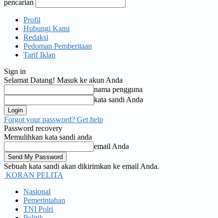
pencarian
Profil
Hubungi Kami
Redaksi
Pedoman Pemberitaan
Tarif Iklan
Sign in
Selamat Datang! Masuk ke akun Anda
nama pengguna
kata sandi Anda
Forgot your password? Get help
Password recovery
Memulihkan kata sandi anda
email Anda
Sebuah kata sandi akan dikirimkan ke email Anda.
KORAN PELITA
Nasional
Pemerintahan
TNI Polri
Politik