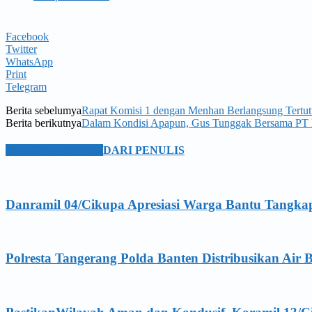
Facebook
Twitter
WhatsApp
Print
Telegram
Berita sebelumya
Rapat Komisi 1 dengan Menhan Berlangsung Tertu
Berita berikutnya
Dalam Kondisi Apapun, Gus Tunggak Bersama PT Da
BERITA TERKAIT
DARI PENULIS
Danramil 04/Cikupa Apresiasi Warga Bantu Tangka
Polresta Tangerang Polda Banten Distribusikan Air B