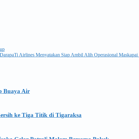
tup
rapaTi Airlines Menyatakan Siap Ambil Alih Operasional Maskapai
p Buaya Air
ersih ke Tiga Titik di Tigaraksa