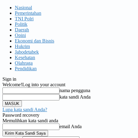
Nasional
Pemerintahan
TNI Polri
Politik
Daerah
Opini
Ekonomi dan Bisnis
Hukrim
Jabodetabek
Kesehatan
Olahraga
Pendidikan
Sign in
Welcome!
Log into your account
nama pengguna
kata sandi Anda
Lupa kata sandi Anda?
Password recovery
Memulihkan kata sandi anda
email Anda