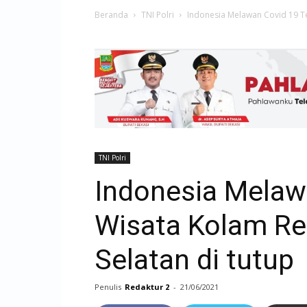
Beranda
TNI Polri
Indonesia Melawan Covid 19 T
TNI Polri
Indonesia Melaw
Wisata Kolam Re
Selatan di tutup
Penulis
Redaktur 2
-
21/06/2021