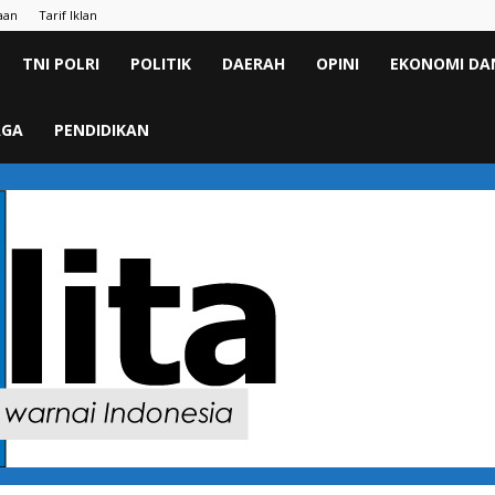
aan
Tarif Iklan
TNI POLRI
POLITIK
DAERAH
OPINI
EKONOMI DAN
AGA
PENDIDIKAN