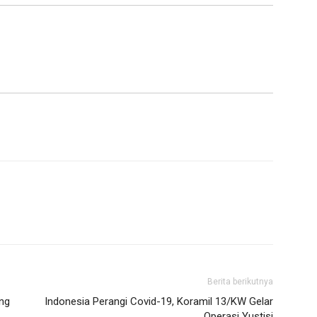
Berita berikutnya
ng
Indonesia Perangi Covid-19, Koramil 13/KW Gelar
Operasi Yustisi