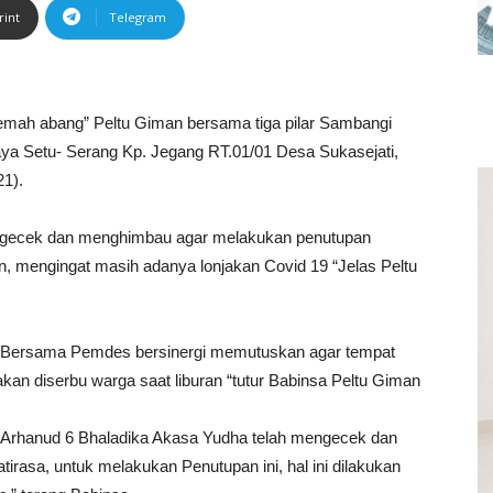
rint
Telegram
emah abang” Peltu Giman bersama tiga pilar Sambangi
Raya Setu- Serang Kp. Jegang RT.01/01 Desa Sukasejati,
21).
mengecek dan menghimbau agar melakukan penutupan
n, mengingat masih adanya lonjakan Covid 19 “Jelas Peltu
 Bersama Pemdes bersinergi memutuskan agar tempat
akan diserbu warga saat liburan “tutur Babinsa Peltu Giman
 Arhanud 6 Bhaladika Akasa Yudha telah mengecek dan
irasa, untuk melakukan Penutupan ini, hal ini dilakukan