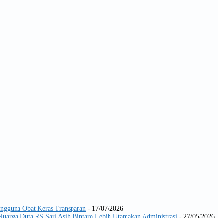
Pengguna Obat Keras Transparan
- 17/07/2026
luarga Duta RS Sari Asih Bintaro Lebih Utamakan Administrasi
- 27/05/2026