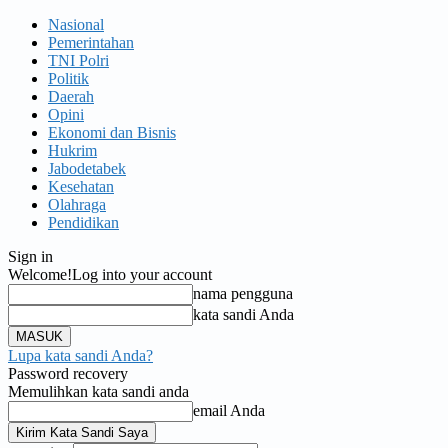
Nasional
Pemerintahan
TNI Polri
Politik
Daerah
Opini
Ekonomi dan Bisnis
Hukrim
Jabodetabek
Kesehatan
Olahraga
Pendidikan
Sign in
Welcome!
Log into your account
nama pengguna
kata sandi Anda
Lupa kata sandi Anda?
Password recovery
Memulihkan kata sandi anda
email Anda