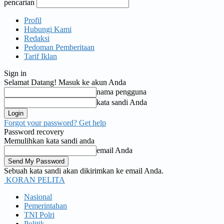
pencarian
Profil
Hubungi Kami
Redaksi
Pedoman Pemberitaan
Tarif Iklan
Sign in
Selamat Datang! Masuk ke akun Anda
nama pengguna
kata sandi Anda
Forgot your password? Get help
Password recovery
Memulihkan kata sandi anda
email Anda
Sebuah kata sandi akan dikirimkan ke email Anda.
KORAN PELITA
Nasional
Pemerintahan
TNI Polri
Politik