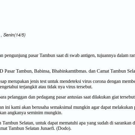
, Senin(14/5)
 pengunjung pasar Tambun saat di swab antigen, tujuannya dalam rang
PTD Pasar Tambun, Babinsa, Bhabinkamtibmas. dan Camat Tambun Sela
sap merupakan jenis test untuk mendeteksi virus corona dengan membe
etahui terjangkit atau tidak nya virus tersebut.
ara pelanggan dan pedagang pasar antusias saat dilakukan giat tersebut
an ini kami akan berusaha semaksimal mungkin agar dapat melakukan p
ekan angkanya seminim mungkin.
mbun Selatan, untuk dapat mematuhi apa yang sudah di sarankan dan 
amat Tambun Selatan Junaefi. (Dodo).