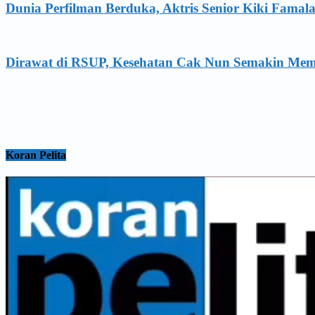
Dunia Perfilman Berduka, Aktris Senior Kiki Famal
Dirawat di RSUP, Kesehatan Cak Nun Semakin Me
Koran Pelita