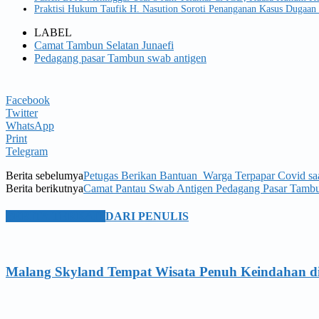
Praktisi Hukum Taufik H. Nasution Soroti Penanganan Kasus Dugaan 
LABEL
Camat Tambun Selatan Junaefi
Pedagang pasar Tambun swab antigen
Facebook
Twitter
WhatsApp
Print
Telegram
Berita sebelumya
Petugas Berikan Bantuan Warga Terpapar Covid saat
Berita berikutnya
Camat Pantau Swab Antigen Pedagang Pasar Tambu
BERITA TERKAIT
DARI PENULIS
Malang Skyland Tempat Wisata Penuh Keindahan d