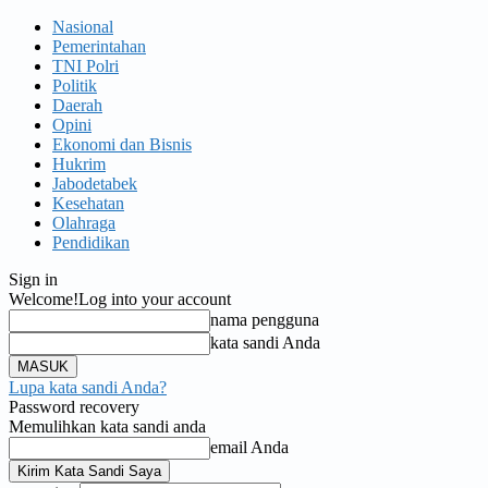
Nasional
Pemerintahan
TNI Polri
Politik
Daerah
Opini
Ekonomi dan Bisnis
Hukrim
Jabodetabek
Kesehatan
Olahraga
Pendidikan
Sign in
Welcome!
Log into your account
nama pengguna
kata sandi Anda
Lupa kata sandi Anda?
Password recovery
Memulihkan kata sandi anda
email Anda