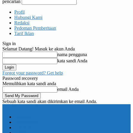
pencarian
Profil
Hubungi Kami
Redaksi
Pedoman Pemberitaan
Tarif Iklan
Sign in
Selamat Datang! Masuk ke akun Anda
nama pengguna
kata sandi Anda
Forgot your password? Get help
Password recovery
Memulihkan kata sandi anda
email Anda
Sebuah kata sandi akan dikirimkan ke email Anda.
KORAN PELITA
Nasional
Pemerintahan
TNI Polri
Politik