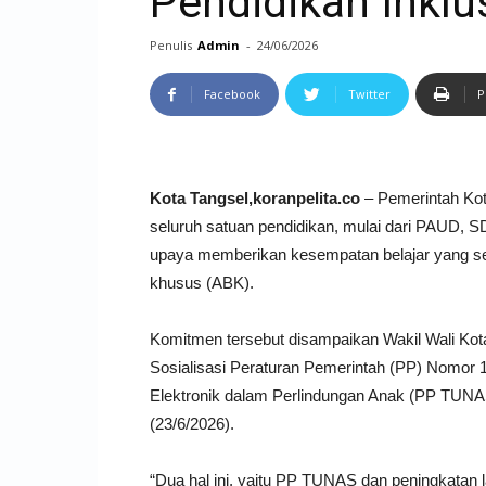
Pendidikan Inklu
Penulis
Admin
-
24/06/2026
Facebook
Twitter
P
Kota Tangsel,koranpelita.co
– Pemerintah Kot
seluruh satuan pendidikan, mulai dari PAUD, S
upaya memberikan kesempatan belajar yang se
khusus (ABK).
Komitmen tersebut disampaikan Wakil Wali Kota
Sosialisasi Peraturan Pemerintah (PP) Nomor 
Elektronik dalam Perlindungan Anak (PP TUNA
(23/6/2026).
“Dua hal ini, yaitu PP TUNAS dan peningkatan la