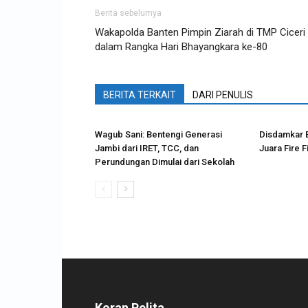
Berita sebelumya
Wakapolda Banten Pimpin Ziarah di TMP Ciceri
dalam Rangka Hari Bhayangkara ke-80
BERITA TERKAIT
DARI PENULIS
Wagub Sani: Bentengi Generasi
Disdamkar B
Jambi dari IRET, TCC, dan
Juara Fire F
Perundungan Dimulai dari Sekolah
Koran Pelita