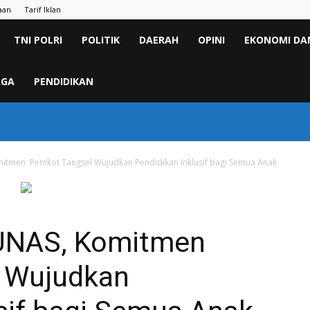
aan
Tarif Iklan
TNI POLRI
POLITIK
DAERAH
OPINI
EKONOMI DAN
AGA
PENDIDIKAN
omitmen Pemkot Tangsel Wujudkan Pendidikan Inklusif bagi Semua Anak
TUNAS, Komitmen
 Wujudkan