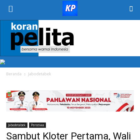
KORAN
PELITA
Beranda
Jabodetabek
Jabodetabek
Peristiwa
Sambut Kloter Pertama, Wali