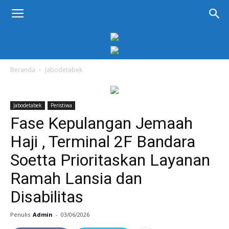
KORAN
PELITA
Beranda
Jabodetabek
Jabodetabek
Peristiwa
Fase Kepulangan Jemaah
Haji , Terminal 2F Bandara
Soetta Prioritaskan Layanan
Ramah Lansia dan
Disabilitas
Penulis
Admin
-
03/06/2026