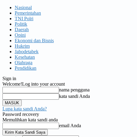
Nasional
Pemerintahan
TNI Polri
Politik
Daerah
Opini
Ekonomi dan Bisnis
Hukrim
Jabodetabek
Kesehatan
Olahraga
Pendidikan
Sign in
Welcome!
Log into your account
nama pengguna
kata sandi Anda
Lupa kata sandi Anda?
Password recovery
Memulihkan kata sandi anda
email Anda