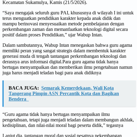
Kecamatan Sukamulya, Kamis (21/5/2026).
“Saya mengajak seluruh guru PAI, khususnya di wilayah I ini untuk
terus menguatkan pendidikan karakter kepada anak didik dan
mampu berinovasi menyesuaikan metode pembelajaran dengan
perkembangan zaman dan memanfaatkan teknologi digital secara
positif dalam proses Pendidikan,” ujar Wabup Intan.
Dalam sambutannya, Wabup Intan menegaskan bahwa guru agama
memiliki peran yang sangat strategis dalam membentuk karakter
generasi muda di tengah tantangan perkembangan teknologi dan
derasnya arus informasi digital.Para guru agama tidak hanya
bertugas menyampaikan dan memberikan ilmu pengetahuan namun
juga harus menjadi teladan bagi para anak didiknya
BACA JUGA:
Semarak Kemerdekaan, Wali Kota
Tangerang Pimpin ASN Percantik Kota dan Bagikan
Bendera
“Guru agama tidak hanya bertugas menyampaikan ilmu
pengetahuan, tetapi juga menjadi teladan dalam membangun akhlak,
kedisiplinan, dan nilai-nilai moral bagi peserta didik,” tegasnya
Lanjut dia, tantangan moral dan sosial pesatnya pekembangan