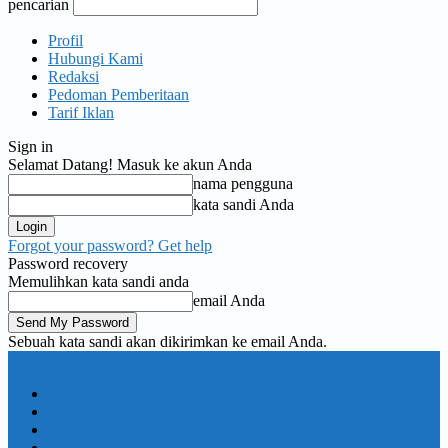
pencarian
Profil
Hubungi Kami
Redaksi
Pedoman Pemberitaan
Tarif Iklan
Sign in
Selamat Datang! Masuk ke akun Anda
nama pengguna
kata sandi Anda
Forgot your password? Get help
Password recovery
Memulihkan kata sandi anda
email Anda
Sebuah kata sandi akan dikirimkan ke email Anda.
KORAN PELITA
Nasional
Pemerintahan
TNI Polri
Politik