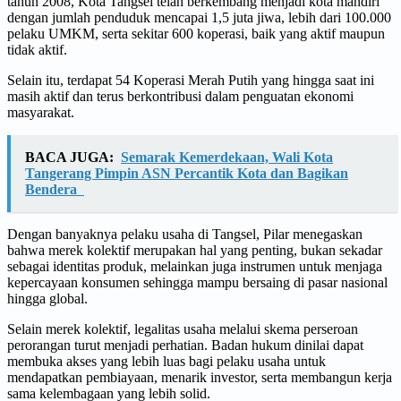
tahun 2008, Kota Tangsel telah berkembang menjadi kota mandiri
dengan jumlah penduduk mencapai 1,5 juta jiwa, lebih dari 100.000
pelaku UMKM, serta sekitar 600 koperasi, baik yang aktif maupun
tidak aktif.
Selain itu, terdapat 54 Koperasi Merah Putih yang hingga saat ini
masih aktif dan terus berkontribusi dalam penguatan ekonomi
masyarakat.
BACA JUGA:
Semarak Kemerdekaan, Wali Kota
Tangerang Pimpin ASN Percantik Kota dan Bagikan
Bendera
Dengan banyaknya pelaku usaha di Tangsel, Pilar menegaskan
bahwa merek kolektif merupakan hal yang penting, bukan sekadar
sebagai identitas produk, melainkan juga instrumen untuk menjaga
kepercayaan konsumen sehingga mampu bersaing di pasar nasional
hingga global.
Selain merek kolektif, legalitas usaha melalui skema perseroan
perorangan turut menjadi perhatian. Badan hukum dinilai dapat
membuka akses yang lebih luas bagi pelaku usaha untuk
mendapatkan pembiayaan, menarik investor, serta membangun kerja
sama kelembagaan yang lebih solid.