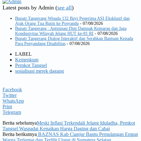
Latest posts by Admin
(
see all
)
Bupati Tangerang Wisuda 132 Bayi Penerima ASI Eksklusif dan
Ajak Orang Tua Rutin ke Posyandu
- 07/08/2026
Bupati Tangerang : Antisipasi Dini Dampak Kemarau dan Jaga
Kondusivitas Wilayah Jelang HUT ke-81 RI
- 07/08/2026
Bupati Tangerang Dialog Interaktif dan Serahkan Bantuan Kepada
Para Penyandang Disabilitas
- 07/08/2026
LABEL
Kemenkum
Pemkot Tangsel
sosialisasi merek dagang
Facebook
Twitter
WhatsApp
Print
Telegram
Berita sebelumya
Meski Inflasi Terkendali Jelang Iduladha, Pemkot
Tangsel Waspadai Kenaikan Harga Daging dan Cabai
Berita berikutnya
BAZNAS Kab Cianjur Bantu Pemulangan Empat
Warga Terlantar dan Terlilit Utang di Sumatera Selatan