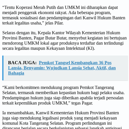
“Tentu Koperasi Merah Putih dan UMKM ini diharapkan dapat
menjadi penggerak ekonomi rakyat. Ada beberapa program,
termasuk sosialisasi dan pendampingan dari Kanwil Hukum Banten
terkait legalitas usaha,” jelas Pilar.
Selaras dengan itu, Kepala Kantor Wilayah Kementerian Hukum
Provinsi Banten, Pagar Butar Butar, menyebut kegiatan ini bertujuan
mendorong UMKM lokal agar produknya terdaftar dan terlindungi
secara legalitas maupun Kekayaan Intelektual (KI).
BACA JUGA:
Pemkot Tangsel Kembangkan 36 Pos
Lansia, Benyamin: Wujudkan Lansia Sehat, Aktif, dan
Bahagia
“Kami berkomitmen mendukung program Pemkot Tangerang
Selatan, termasuk memberikan kepastian hukum bagi pelaku usaha.
Pendampingan hukum juga siap diberikan apabila terjadi persoalan
terkait kepemilikan produk UMKM,” tegas Pagar.
Ia menambahkan, Kanwil Kementerian Hukum Provinsi Banten
juga siap mendukung legalisasi produk yang menjadi kekayaan
komunal Kota Tangerang Selatan. Program perlindungan ini
dirancang berjalan secara berkelanjutan sebagai langkah antisipasi