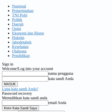
Nasional
Pemerintahan
TNI Polri
Politik
Daerah
Opini
Ekonomi dan Bisnis
Hukrim
Jabodetabek
Kesehatan
Olahraga
Pendidikan
Sign in
Welcome!
Log into your account
nama pengguna
kata sandi Anda
Lupa kata sandi Anda?
Password recovery
Memulihkan kata sandi anda
email Anda