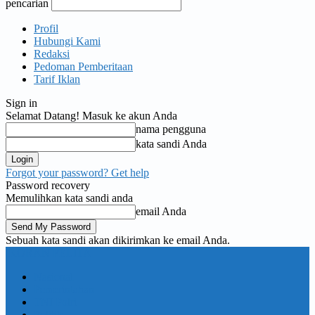
pencarian
Profil
Hubungi Kami
Redaksi
Pedoman Pemberitaan
Tarif Iklan
Sign in
Selamat Datang! Masuk ke akun Anda
nama pengguna
kata sandi Anda
Forgot your password? Get help
Password recovery
Memulihkan kata sandi anda
email Anda
Sebuah kata sandi akan dikirimkan ke email Anda.
KORAN PELITA
Nasional
Pemerintahan
TNI Polri
Politik