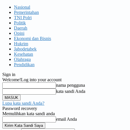
Nasional
Pemerintahan
TNI Polri
Politik
Daerah
Opini
Ekonomi dan Bisnis
Hukrim
Jabodetabek
Kesehatan
Olahraga
Pendidikan
Sign in
Welcome!
Log into your account
nama pengguna
kata sandi Anda
Lupa kata sandi Anda?
Password recovery
Memulihkan kata sandi anda
email Anda