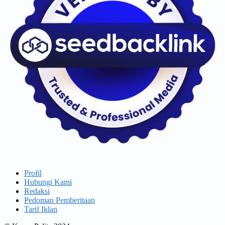
Profil
Hubungi Kami
Redaksi
Pedoman Pemberitaan
Tarif Iklan