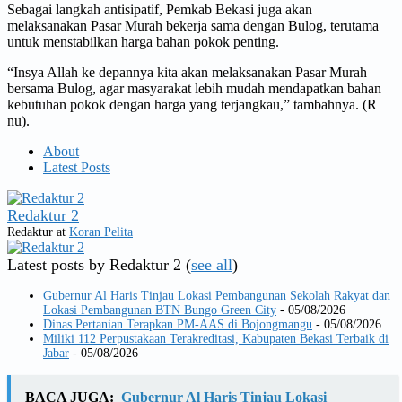
Sebagai langkah antisipatif, Pemkab Bekasi juga akan
melaksanakan Pasar Murah bekerja sama dengan Bulog, terutama
untuk menstabilkan harga bahan pokok penting.
“Insya Allah ke depannya kita akan melaksanakan Pasar Murah
bersama Bulog, agar masyarakat lebih mudah mendapatkan bahan
kebutuhan pokok dengan harga yang terjangkau,” tambahnya. (R
nu).
About
Latest Posts
Redaktur 2
Redaktur
at
Koran Pelita
Latest posts by Redaktur 2
(
see all
)
Gubernur Al Haris Tinjau Lokasi Pembangunan Sekolah Rakyat dan
Lokasi Pembangunan BTN Bungo Green City
- 05/08/2026
Dinas Pertanian Terapkan PM-AAS di Bojongmangu
- 05/08/2026
Miliki 112 Perpustakaan Terakreditasi, Kabupaten Bekasi Terbaik di
Jabar
- 05/08/2026
BACA JUGA:
Gubernur Al Haris Tinjau Lokasi