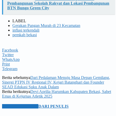
Pembangunan Sekolah Rakyat dan Lokasi Pembangunan
BTN Bungo Green City
LABEL
Gerakan Pangan Murah di 23 Kecamatan
inflasi terkendali
pemkab bekasi
Facebook
Twitter
WhatsApp
Print
Telegram
Berita sebelumya
Dari Pedalaman Menuju Masa Depan Gemilang,
Sinergi PTPN IV Regional IV, Kejari Batanghari dan Founder
SEAD Edukasi Suku Anak Dalam
Berita berikutnya
Devi Aprilia Harumkan Kabupaten Bekasi, Sabet
Emas di Kejurnas Atletik 2025
BERITA TERKAIT
DARI PENULIS