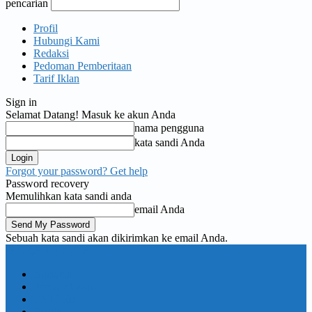
pencarian
Profil
Hubungi Kami
Redaksi
Pedoman Pemberitaan
Tarif Iklan
Sign in
Selamat Datang! Masuk ke akun Anda
nama pengguna
kata sandi Anda
Forgot your password? Get help
Password recovery
Memulihkan kata sandi anda
email Anda
Sebuah kata sandi akan dikirimkan ke email Anda.
KORAN PELITA
Nasional
Pemerintahan
TNI Polri
Politik