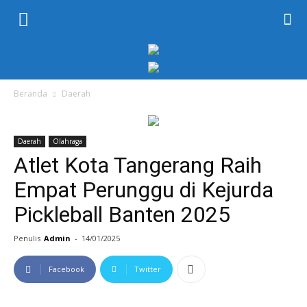
KORAN
PELITA
Beranda
Daerah
Daerah
Olahraga
Atlet Kota Tangerang Raih
Empat Perunggu di Kejurda
Pickleball Banten 2025
Penulis
Admin
-
14/01/2025
Facebook
Twitter