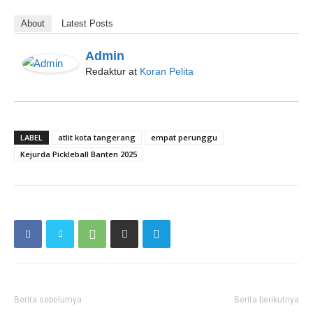
About
Latest Posts
Admin
Redaktur
at
Koran Pelita
LABEL
atlit kota tangerang
empat perunggu
Kejurda Pickleball Banten 2025
Berita sebelumya
Berita berikutnya