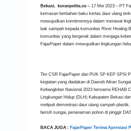
Bekasi, koranpelita.co –
17 Mei 2023 – PT Faj
kemasan berbahan baku kertas daur ulang ter
mewujudkan komitmennya dalam merawat lingk
bak sampah kepada komunitas River Healing
komunitas yang bergerak dalam menjaga keber
FajarPaper dalam mewujudkan lingkungan hidup
Tim CSR FajarPaper dan PUK SP KEP SPSI PT F
kegiatan yang diadakan di Daerah Aliran Sung
Kebangkitan Nasional 2023 bersama REHAB Cika
Lingkungan Hidup (DLH) Kabupaten Bekasi dan
meliputi demontrasi daur ulang sampah plastik,
bersih sungai, penanaman pohon di pinggir DAS
BACA JUGA :
FajarPaper Terima Apresias