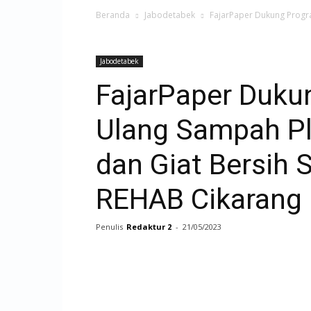
Beranda
Jabodetabek
FajarPaper Dukung Progra
Jabodetabek
FajarPaper Duku
Ulang Sampah P
dan Giat Bersih
REHAB Cikarang
Penulis
Redaktur 2
-
21/05/2023
Facebook
Twitter
Pri