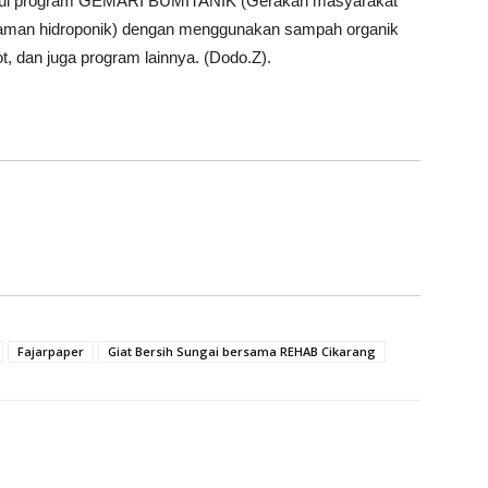
lalui program GEMARI BUMITANIK (Gerakan masyarakat
anaman hidroponik) dengan menggunakan sampah organik
, dan juga program lainnya. (Dodo.Z).
Fajarpaper
Giat Bersih Sungai bersama REHAB Cikarang