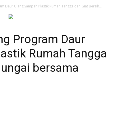
m Daur Ulang Sampah Plastik Rumah Tangga dan Giat Bersih...
ng Program Daur
lastik Rumah Tangga
 Sungai bersama
nt
Telegram