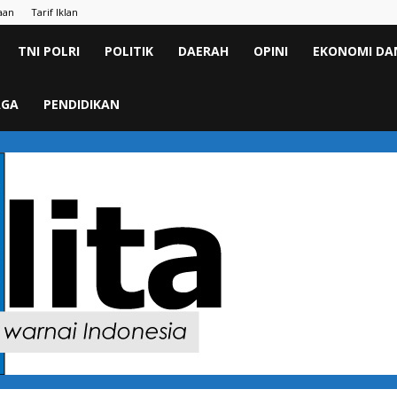
aan
Tarif Iklan
TNI POLRI
POLITIK
DAERAH
OPINI
EKONOMI DAN
AGA
PENDIDIKAN