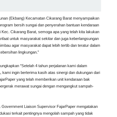
gunan (Ekbang) Kecamatan Cikarang Barat menyampaikan
s program bersih sungai dan penyerahan bantuan kendaraan
 Kec. Cikarang Barat, semoga apa yang telah kita lakukan
manfaat untuk masyarakat sekitar dan juga keberlangsungan
mbau agar masyarakat dapat lebih tertib dan teratur dalam
ebersihan lingkungan.”
ngkapkan “Setelah 4 tahun perjalanan kami dalam
kami ingin berterima kasih atas sinergi dan dukungan dari
 FajarPaper yang telah memberikan unit kendaraan bak
bergerak merawat sungai dengan mengangkut sampah-
s & Government Liaison Supervisor FajarPaper mengatakan
edukasi terkait pentingnya mengolah sampah yang tidak