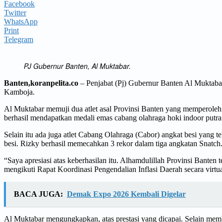
Facebook
Twitter
WhatsApp
Print
Telegram
PJ Gubernur Banten, Al Muktabar.
Banten,koranpelita.co
– Penjabat (Pj) Gubernur Banten Al Muktabar
Kamboja.
Al Muktabar memuji dua atlet asal Provinsi Banten yang memperol
berhasil mendapatkan medali emas cabang olahraga hoki indoor putra
Selain itu ada juga atlet Cabang Olahraga (Cabor) angkat besi yang 
besi. Rizky berhasil memecahkan 3 rekor dalam tiga angkatan Snatch
“Saya apresiasi atas keberhasilan itu. Alhamdulillah Provinsi Banten 
mengikuti Rapat Koordinasi Pengendalian Inflasi Daerah secara virt
BACA JUGA:
Demak Expo 2026 Kembali Digelar
Al Muktabar mengungkapkan, atas prestasi yang dicapai. Selain me