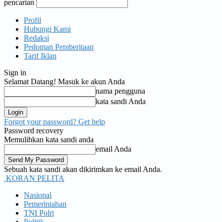
pencarian
Profil
Hubungi Kami
Redaksi
Pedoman Pemberitaan
Tarif Iklan
Sign in
Selamat Datang! Masuk ke akun Anda
nama pengguna
kata sandi Anda
Forgot your password? Get help
Password recovery
Memulihkan kata sandi anda
email Anda
Sebuah kata sandi akan dikirimkan ke email Anda.
KORAN PELITA
Nasional
Pemerintahan
TNI Polri
Politik