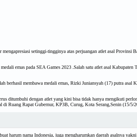
 mengapresiasi setinggi-tingginya atas perjuangan atlet asal Provins
eh medali emas pada SEA Games 2023 .Salah satu atlet asal Kabupa
telah berhasil membawa medali emas, Rizki Juniansyah (17) putra asal
.
terus ditumbuhi dengan atlet yang kini bisa tidak hanya mengikuti perl
ual di Ruang Rapat Gubernur, KP3B, Curug, Kota Serang,Senin (15/5/2
mbuat harum nama Indonesia, juga mengharumkan daerah asalnya yakni