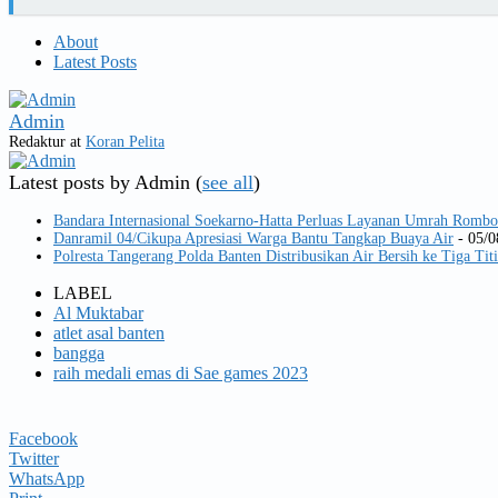
About
Latest Posts
Admin
Redaktur
at
Koran Pelita
Latest posts by Admin
(
see all
)
Bandara Internasional Soekarno-Hatta Perluas Layanan Umrah Rombo
Danramil 04/Cikupa Apresiasi Warga Bantu Tangkap Buaya Air
- 05/0
Polresta Tangerang Polda Banten Distribusikan Air Bersih ke Tiga Titi
LABEL
Al Muktabar
atlet asal banten
bangga
raih medali emas di Sae games 2023
Facebook
Twitter
WhatsApp