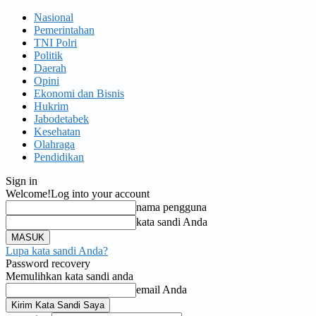
Nasional
Pemerintahan
TNI Polri
Politik
Daerah
Opini
Ekonomi dan Bisnis
Hukrim
Jabodetabek
Kesehatan
Olahraga
Pendidikan
Sign in
Welcome!
Log into your account
nama pengguna
kata sandi Anda
Lupa kata sandi Anda?
Password recovery
Memulihkan kata sandi anda
email Anda