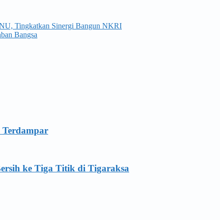
PBNU, Tingkatkan Sinergi Bangun NKRI
daban Bangsa
a Terdampar
ersih ke Tiga Titik di Tigaraksa