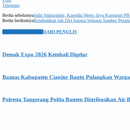
Print
Telegram
Berita sebelumya
Jalin Silaturahmi, Kapolda Metro Jaya Kunjungi 
Berita berikutnya
Kembalikan Jati Diri Sungai Sebagai Sumber Pera
BERITA TERKAIT
DARI PENULIS
Demak Expo 2026 Kembali Digelar
Baznas Kabupaten Cianjur Bantu Pulangkan Warg
Polresta Tangerang Polda Banten Distribusikan Air B