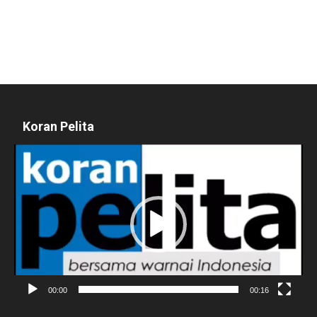
Koran Pelita
Pemutar
Video
00:00
00:16