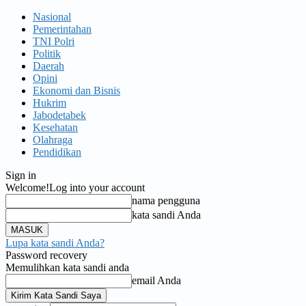
Nasional
Pemerintahan
TNI Polri
Politik
Daerah
Opini
Ekonomi dan Bisnis
Hukrim
Jabodetabek
Kesehatan
Olahraga
Pendidikan
Sign in
Welcome!
Log into your account
nama pengguna
kata sandi Anda
Lupa kata sandi Anda?
Password recovery
Memulihkan kata sandi anda
email Anda