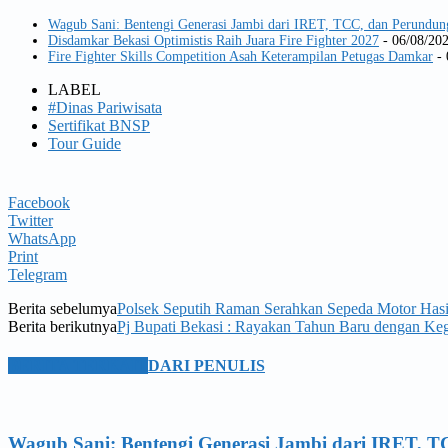
Wagub Sani: Bentengi Generasi Jambi dari IRET, TCC, dan Perundun
Disdamkar Bekasi Optimistis Raih Juara Fire Fighter 2027
- 06/08/20
Fire Fighter Skills Competition Asah Keterampilan Petugas Damkar
- 
LABEL
#Dinas Pariwisata
Sertifikat BNSP
Tour Guide
Facebook
Twitter
WhatsApp
Print
Telegram
Berita sebelumya
Polsek Seputih Raman Serahkan Sepeda Motor Hasi
Berita berikutnya
Pj Bupati Bekasi : Rayakan Tahun Baru dengan Keg
BERITA TERKAIT
DARI PENULIS
Wagub Sani: Bentengi Generasi Jambi dari IRET, T