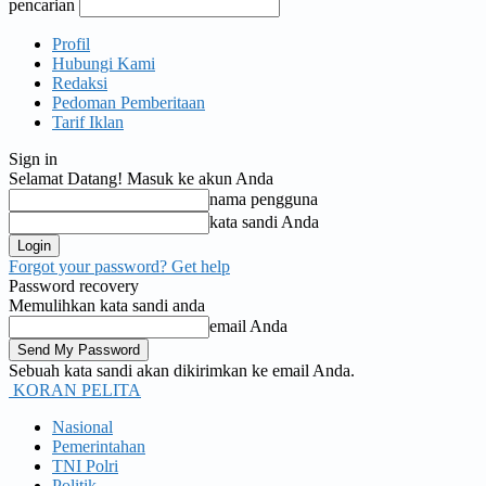
pencarian
Profil
Hubungi Kami
Redaksi
Pedoman Pemberitaan
Tarif Iklan
Sign in
Selamat Datang! Masuk ke akun Anda
nama pengguna
kata sandi Anda
Forgot your password? Get help
Password recovery
Memulihkan kata sandi anda
email Anda
Sebuah kata sandi akan dikirimkan ke email Anda.
KORAN PELITA
Nasional
Pemerintahan
TNI Polri
Politik