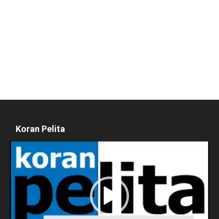
Koran Pelita
Pemutar
Video