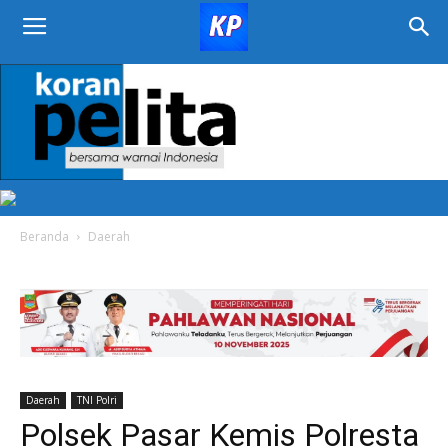
KORAN
PELITA
Beranda
Daerah
Daerah
TNI Polri
Polsek Pasar Kemis Polresta