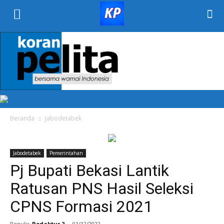
KORAN
PELITA
Beranda
Jabodetabek
Jabodetabek
Pemerintahan
Pj Bupati Bekasi Lantik
Ratusan PNS Hasil Seleksi
CPNS Formasi 2021
Penulis
Redaktur 2
-
01/12/2022