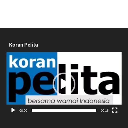
Koran Pelita
Pemutar
Video
00:00
00:16