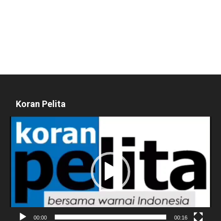
Koran Pelita
Pemutar
Video
00:00
00:16