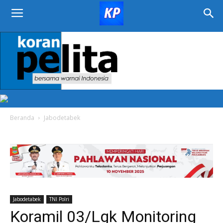
KORAN
PELITA
Beranda
Jabodetabek
Jabodetabek
TNI Polri
Koramil 03/Lgk Monitoring