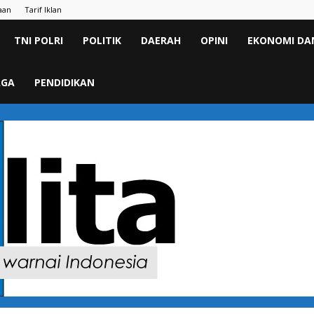
aan
Tarif Iklan
TNI POLRI
POLITIK
DAERAH
OPINI
EKONOMI DAN
AGA
PENDIDIKAN