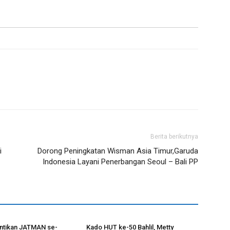
Berita berikutnya
i
Dorong Peningkatan Wisman Asia Timur,Garuda
Indonesia Layani Penerbangan Seoul – Bali PP
antikan JATMAN se-
Kado HUT ke-50 Bahlil, Metty