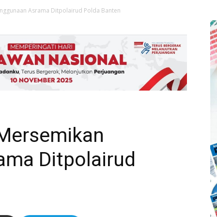
nggunaan Asrama Ditpolairud Polda Banten
 Mersemikan
ma Ditpolairud