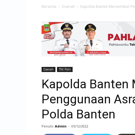
Beranda
Daerah
Kapolda Banten Mersemikan Pe
Daerah
TNI Polri
Kapolda Banten
Penggunaan Asra
Polda Banten
Penulis
Admin
-
05/12/2022