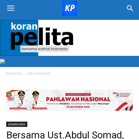
KORAN
PELITA
Beranda
Jabodetabek
Jabodetabek
Bersama Ust.Abdul Somad,