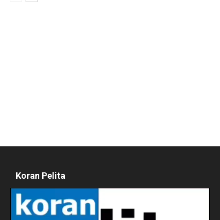
Koran Pelita
Pemutar
Video