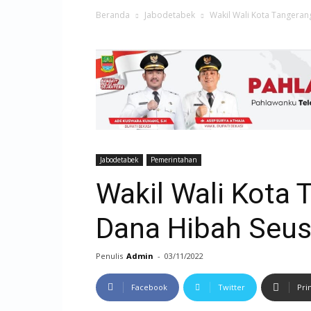
Beranda
Jabodetabek
Wakil Wali Kota Tangerang
Jabodetabek
Pemerintahan
Wakil Wali Kota 
Dana Hibah Seus
Penulis
Admin
-
03/11/2022
Facebook
Twitter
Pri