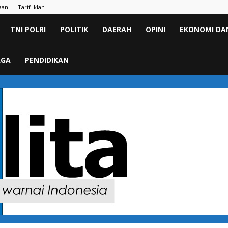
aan
Tarif Iklan
TNI POLRI
POLITIK
DAERAH
OPINI
EKONOMI DAN
AGA
PENDIDIKAN