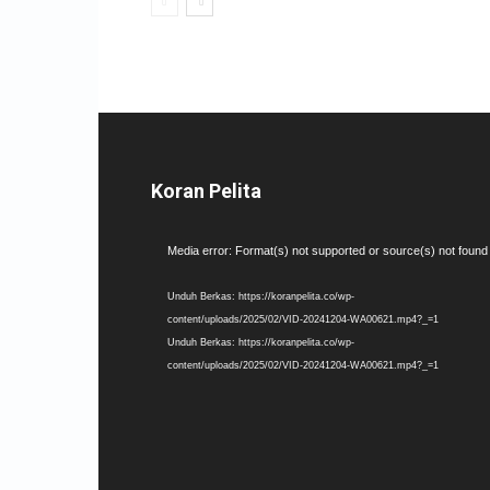
Koran Pelita
Pemutar
Media error: Format(s) not supported or source(s) not found
Video
Unduh Berkas: https://koranpelita.co/wp-
content/uploads/2025/02/VID-20241204-WA00621.mp4?_=1
Unduh Berkas: https://koranpelita.co/wp-
content/uploads/2025/02/VID-20241204-WA00621.mp4?_=1