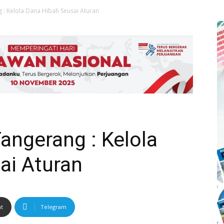
 : Kelola Dana Hibah Seusai Aturan
Tangerang : Kelola
ai Aturan
nt
Telegram