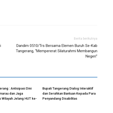
Berita berikutnya
i
Dandim 0510/Trs Bersama Elemen Buruh Se-Kab
Tangerang, “Mempererat Silaturahmi Membangun
Negeri”
rang : Antisipasi Dini
Bupati Tangerang Dialog Interaktif
arau dan Jaga
dan Serahkan Bantuan Kepada Para
s Wilayah Jelang HUT ke-
Penyandang Disabilitas