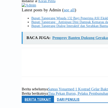
Redaktur
at
Koran Pelita
Latest posts by Admin
(
see all
)
Bupati Tangerang Wisuda 132 Bayi Penerima ASI Ekskl
Bupati Tangerang : Antisipasi Dini Dampak Kemarau d
Bupati Tangerang Dialog Interaktif dan Serahkan Bantu
BACA JUGA:
Pemprov Banten Dukung Gerakan
Berita sebelumya
Satgas Yonarmed 1 Kostrad Gelar Bakt
Berita berikutnya
Tiga Pekan Buron, Pelaku Pembunuha
BERITA TERKAIT
DARI PENULIS