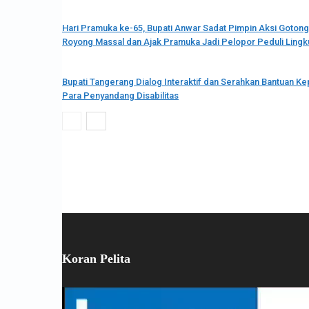
Hari Pramuka ke-65, Bupati Anwar Sadat Pimpin Aksi Gotong
Royong Massal dan Ajak Pramuka Jadi Pelopor Peduli Ling
Bupati Tangerang Dialog Interaktif dan Serahkan Bantuan K
Para Penyandang Disabilitas
Koran Pelita