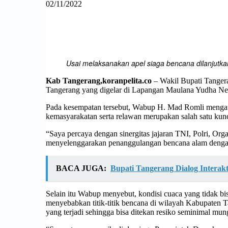
02/11/2022
Facebook
Twitter
Print
Usai melaksanakan apel siaga bencana dilanjutkan
Kab Tangerang,koranpelita.co
– Wakil Bupati Tanger
Tangerang yang digelar di Lapangan Maulana Yudha Neg
Pada kesempatan tersebut, Wabup H. Mad Romli mengataka
kemasyarakatan serta relawan merupakan salah satu kunc
“Saya percaya dengan sinergitas jajaran TNI, Polri, Org
menyelenggarakan penanggulangan bencana alam dengan s
BACA JUGA:
Bupati Tangerang Dialog Interak
Selain itu Wabup menyebut, kondisi cuaca yang tidak bi
menyebabkan titik-titik bencana di wilayah Kabupaten T
yang terjadi sehingga bisa ditekan resiko seminimal mun