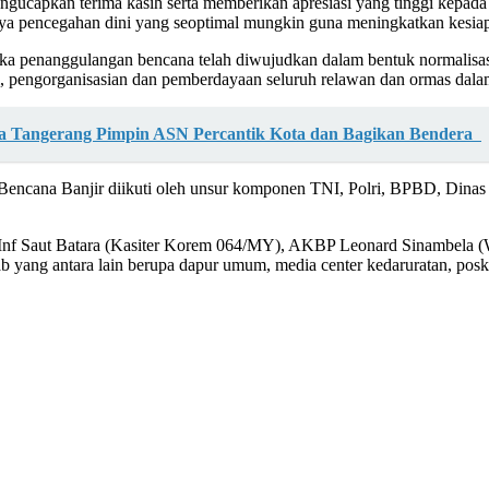
ngucapkan terima kasih serta memberikan apresiasi yang tinggi kepada
paya pencegahan dini yang seoptimal mungkin guna meningkatkan kesi
gka penanggulangan bencana telah diwujudkan dalam bentuk normalisas
 pengorganisasian dan pemberdayaan seluruh relawan dan ormas dalam
a Tangerang Pimpin ASN Percantik Kota dan Bagikan Bendera
encana Banjir diikuti oleh unsur komponen TNI, Polri, BPBD, Dinas 
Inf Saut Batara (Kasiter Korem 064/MY), AKBP Leonard Sinambela (
 yang antara lain berupa dapur umum, media center kedaruratan, posk