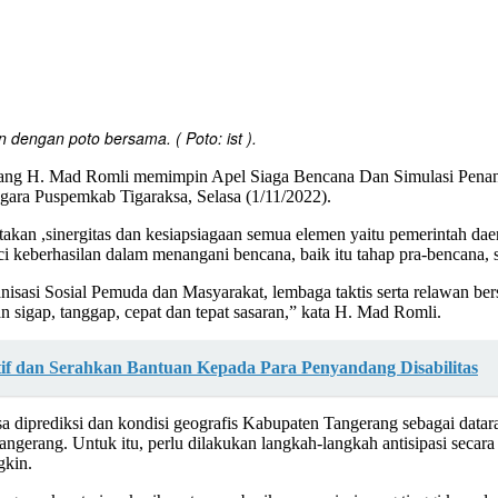
Telegram
 dengan poto bersama. ( Poto: ist ).
ang H. Mad Romli memimpin Apel Siaga Bencana Dan Simulasi Penan
ara Puspemkab Tigaraksa, Selasa (1/11/2022).
n ,sinergitas dan kesiapsiagaan semua elemen yaitu pemerintah daera
i keberhasilan dalam menangani bencana, baik itu tahap pra-bencana, 
anisasi Sosial Pemuda dan Masyarakat, lembaga taktis serta relawan be
igap, tanggap, cepat dan tepat sasaran,” kata H. Mad Romli.
tif dan Serahkan Bantuan Kepada Para Penyandang Disabilitas
sa diprediksi dan kondisi geografis Kabupaten Tangerang sebagai dat
angerang. Untuk itu, perlu dilakukan langkah-langkah antisipasi seca
gkin.