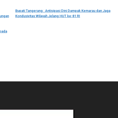
Bupati Tangerang : Antisipasi Dini Dampak Kemarau dan Jaga
kungan
Kondusivitas Wilayah Jelang HUT ke-81 RI
epada