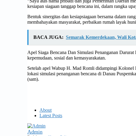
“Saya atas nama pribadi dan juga Pemerintah Daerah me
kesiapan siagaan tanggap bencana ini, dalam rangka u
Bentuk sinergitas dan kesiapsiagaan bersama dalam ran
membahayakan masyarakat, perbaikan rumah layak huni,
BACA JUGA:
Semarak Kemerdekaan, Wali Kot
Apel Siaga Bencana Dan Simulasi Penanganan Darurat B
kepemudaan, sosial dan kemasyarakatan.
Setelah apel Wabup H. Mad Romli didampingi Kolonel 
lokasi simulasi penanganan bencana di Danau Puspemkab
(sam).
About
Latest Posts
Admin