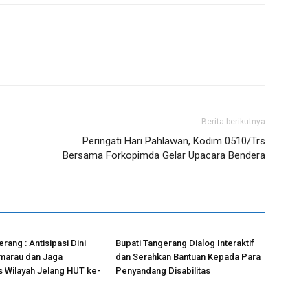
Berita berikutnya
Peringati Hari Pahlawan, Kodim 0510/Trs
Bersama Forkopimda Gelar Upacara Bendera
rang : Antisipasi Dini
Bupati Tangerang Dialog Interaktif
arau dan Jaga
dan Serahkan Bantuan Kepada Para
s Wilayah Jelang HUT ke-
Penyandang Disabilitas