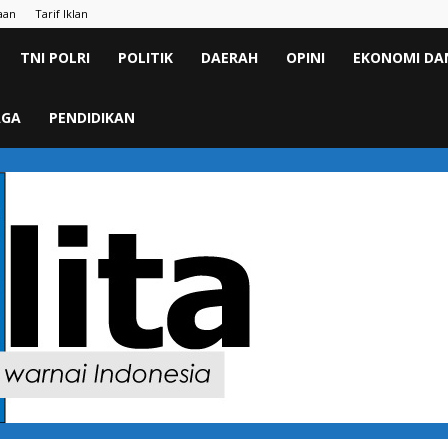
aan
Tarif Iklan
TNI POLRI
POLITIK
DAERAH
OPINI
EKONOMI DAN
AGA
PENDIDIKAN