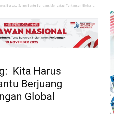
us Bersatu Saling Bantu Berjuang Mengatasi Tantangan Global ...
: Kita Harus
antu Berjuang
angan Global