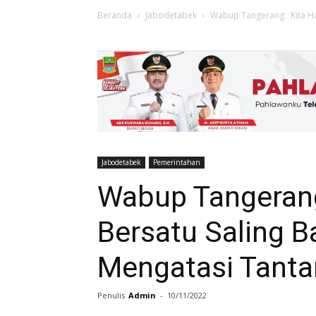
Beranda
Jabodetabek
Wabup Tangerang: Kita Har
Jabodetabek
Pemerintahan
Wabup Tangerang
Bersatu Saling B
Mengatasi Tant
Penulis
Admin
-
10/11/2022