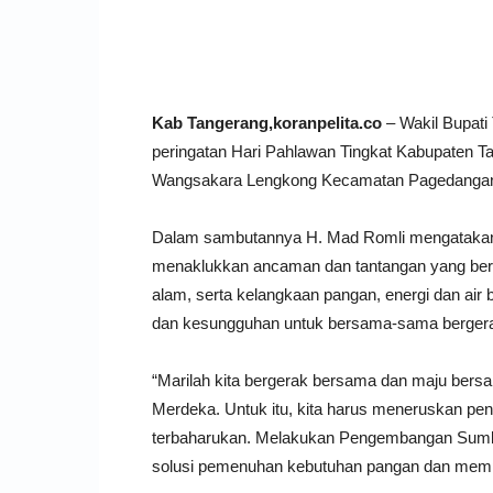
Facebook
Twitter
P
Kab Tangerang,koranpelita.co
– Wakil Bupati
peringatan Hari Pahlawan Tingkat Kabupaten T
Wangsakara Lengkong Kecamatan Pagedangan,
Dalam sambutannya H. Mad Romli mengatakan , 
menaklukkan ancaman dan tantangan yang be
alam, serta kelangkaan pangan, energi dan air b
dan kesungguhan untuk bersama-sama bergerak
“Marilah kita bergerak bersama dan maju bers
Merdeka. Untuk itu, kita harus meneruskan p
terbaharukan. Melakukan Pengembangan Sumber
solusi pemenuhan kebutuhan pangan dan memp