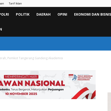
aan
Tarif Iklan
POLRI
POLITIK
DAERAH
OPINI
EKONOMI DAN BISNI
N
aerah, Pemkot Tangerang Gandeng Akademisi