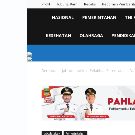
Profil
Hubungi Kami
Redaksi
Pedoman Pemberit
KORAN
NASIONAL
PEMERINTAHAN
TNI 
PELITA
KESEHATAN
OLAHRAGA
PENDIDIKA
Beranda
Jabodetabek
Pelatihan Perencanaan D
Jabodetabek
Pemerintahan