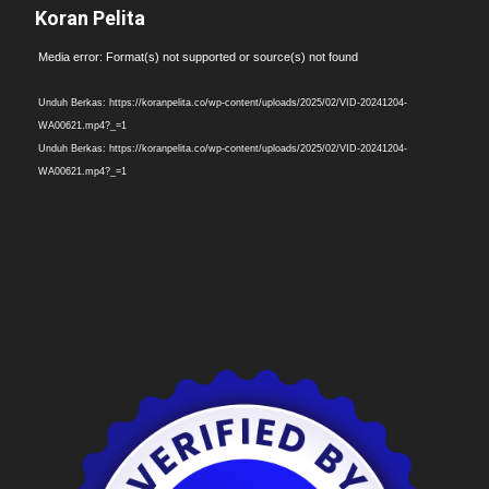
Koran Pelita
Pemutar
Media error: Format(s) not supported or source(s) not found
Video
Unduh Berkas: https://koranpelita.co/wp-content/uploads/2025/02/VID-20241204-
WA00621.mp4?_=1
Unduh Berkas: https://koranpelita.co/wp-content/uploads/2025/02/VID-20241204-
WA00621.mp4?_=1