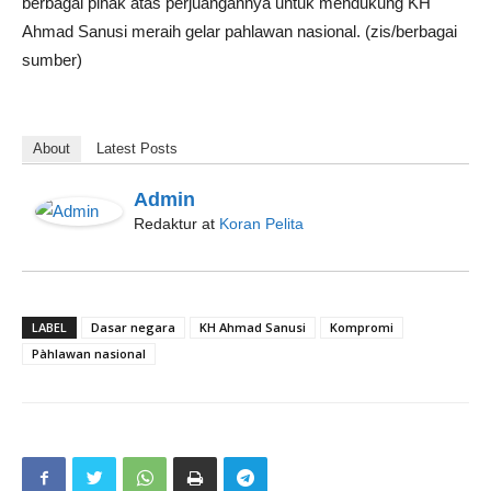
berbagai pihak atas perjuangannya untuk mendukung KH
Ahmad Sanusi meraih gelar pahlawan nasional. (zis/berbagai
sumber)
About
Latest Posts
Admin
Redaktur
at
Koran Pelita
LABEL
Dasar negara
KH Ahmad Sanusi
Kompromi
Pàhlawan nasional