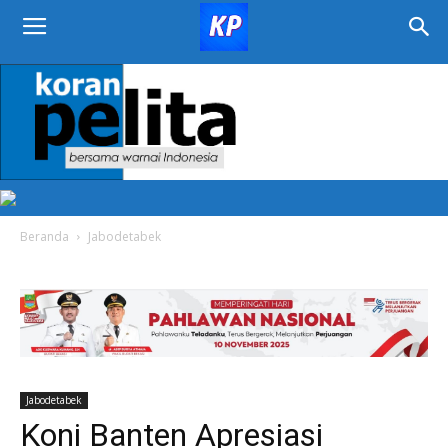
KORAN
PELITA
Beranda
Jabodetabek
Jabodetabek
Koni Banten Apresiasi