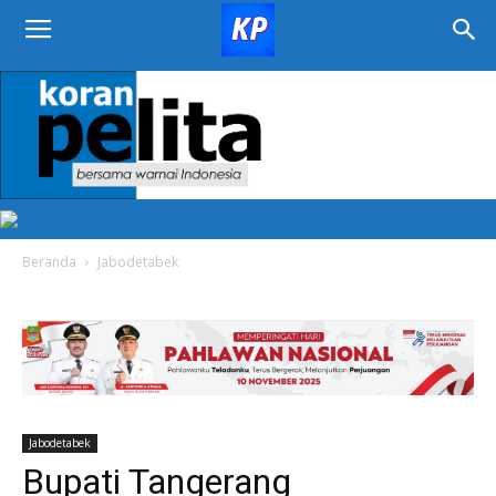
KORAN
PELITA
Beranda
Jabodetabek
Jabodetabek
Bupati Tangerang