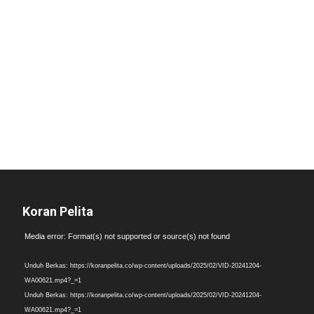
Koran Pelita
Pemutar
Media error: Format(s) not supported or source(s) not found
Video
Unduh Berkas: https://koranpelita.co/wp-content/uploads/2025/02/VID-20241204-
WA00621.mp4?_=1
Unduh Berkas: https://koranpelita.co/wp-content/uploads/2025/02/VID-20241204-
WA00621.mp4?_=1