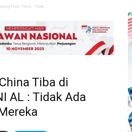
jung Priok, TNI AL : Tidak...
China Tiba di
NI AL : Tidak Ada
 Mereka