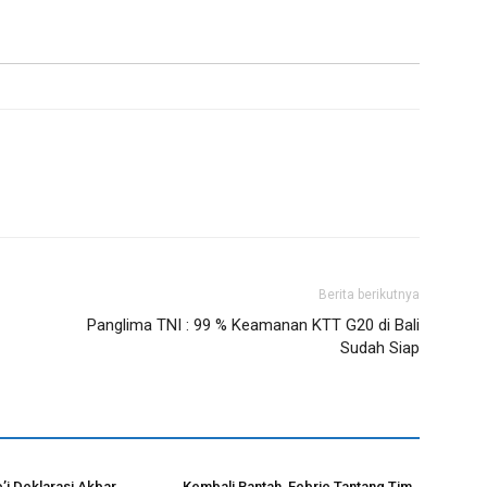
Berita berikutnya
Panglima TNI : 99 % Keamanan KTT G20 di Bali
Sudah Siap
’i Deklarasi Akbar,
Kembali Bantah, Febrie Tantang Tim