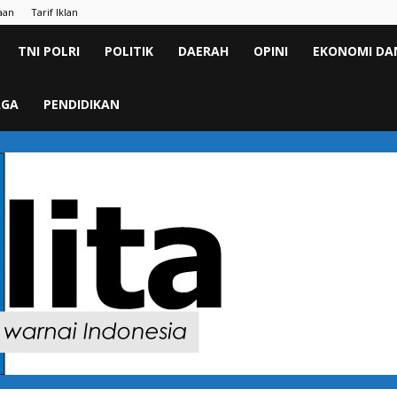
aan
Tarif Iklan
TNI POLRI
POLITIK
DAERAH
OPINI
EKONOMI DAN
AGA
PENDIDIKAN