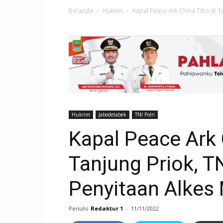
Beranda
Hukrim
Kapal Peace Ark China Tiba di Tan
Hukrim
Jabodetabek
TNI Polri
Kapal Peace Ark 
Tanjung Priok, T
Penyitaan Alkes
Penulis
Redaktur 1
-
11/11/2022