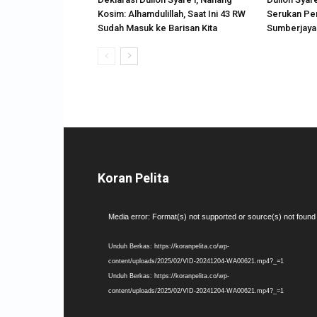
Kosim: Alhamdulillah, Saat Ini 43 RW
Serukan Pe
Sudah Masuk ke Barisan Kita
Sumberjaya
Koran Pelita
Pemutar
Media error: Format(s) not supported or source(s) not found
Video
Unduh Berkas: https://koranpelita.co/wp-
content/uploads/2025/02/VID-20241204-WA00621.mp4?_=1
Unduh Berkas: https://koranpelita.co/wp-
content/uploads/2025/02/VID-20241204-WA00621.mp4?_=1