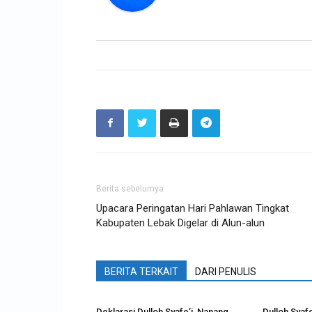
Berita sebelumya
Upacara Peringatan Hari Pahlawan Tingkat
Kabupaten Lebak Digelar di Alun-alun
BERITA TERKAIT
DARI PENULIS
Deklarasi Dulloh Syafe’i, Nanang
Dulloh Syafe