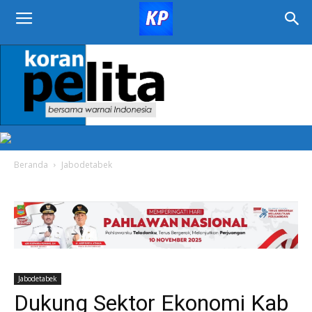
KORAN
PELITA
Beranda
Jabodetabek
Jabodetabek
Dukung Sektor Ekonomi Kab