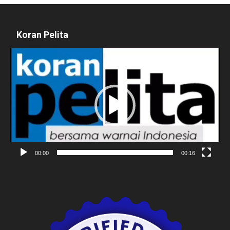
Koran Pelita
Pemutar
Video
00:00
00:16