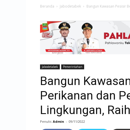
Beranda
Jabodetabek
Bangun Kawasan Pesisir B
Jabodetabek
Pemerintahan
Bangun Kawasan 
Perikanan dan P
Lingkungan, Rai
Penulis
Admin
-
09/11/2022