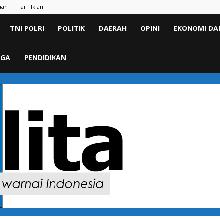
aan
Tarif Iklan
TNI POLRI
POLITIK
DAERAH
OPINI
EKONOMI DAN
AGA
PENDIDIKAN