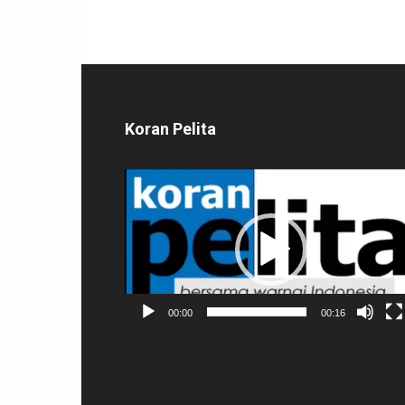
Koran Pelita
Pemutar
Video
00:00
00:16