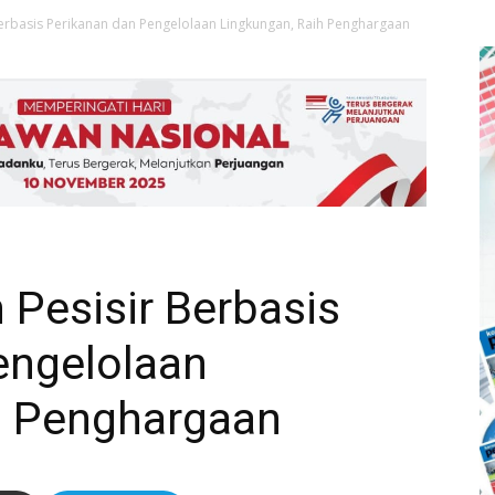
erbasis Perikanan dan Pengelolaan Lingkungan, Raih Penghargaan
Pesisir Berbasis
engelolaan
h Penghargaan