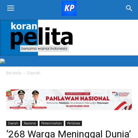
KORAN
PELITA
Beranda
Daerah
Daerah
Nasional
Pemerintahan
Peristiwa
‘268 Warga Meninggal Dunia’