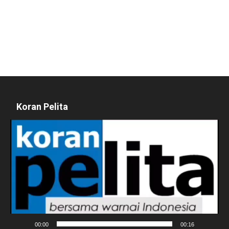
Koran Pelita
Pemutar
Video
00:00
00:16