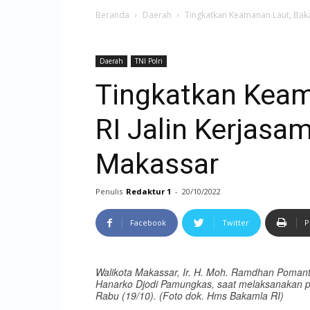
Beranda
Daerah
Tingkatkan Keamanan Laut, Bak
Daerah
TNI Polri
Tingkatkan Keam
RI Jalin Kerjas
Makassar
Penulis
Redaktur 1
-
20/10/2022
Facebook
Twitter
P
Walikota Makassar, Ir. H. Moh. Ramdhan Poma
Hanarko Djodi Pamungkas, saat melaksanakan pe
Rabu (19/10). (Foto dok. Hms Bakamla RI)