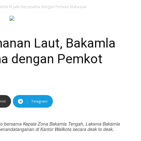
amla RI Jalin Kerjasama dengan Pemkot Makassar
anan Laut, Bakamla
ama dengan Pemkot
rint
Telegram
nto bersama Kepala Zona Bakamla Tengah, Laksma Bakamla
nandatanganan di Kantor Walikota secara desk to desk,