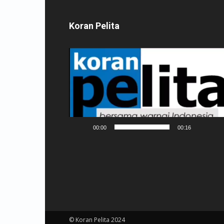
Koran Pelita
Pemutar
Video
00:00
00:16
© Koran Pelita 2024