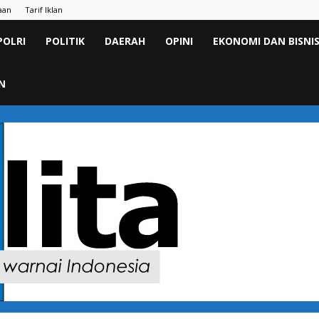
aan
Tarif Iklan
POLRI
POLITIK
DAERAH
OPINI
EKONOMI DAN BISNI
N