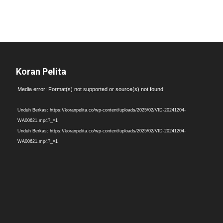
Koran Pelita
Pemutar
Media error: Format(s) not supported or source(s) not found
Video
Unduh Berkas: https://koranpelita.co/wp-content/uploads/2025/02/VID-20241204-
WA00621.mp4?_=1
Unduh Berkas: https://koranpelita.co/wp-content/uploads/2025/02/VID-20241204-
WA00621.mp4?_=1