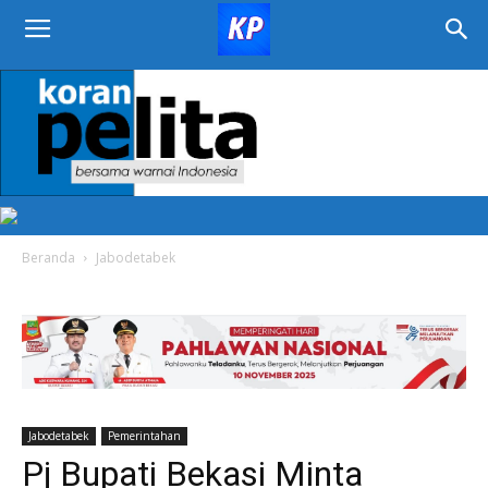
KORAN
PELITA
Beranda
Jabodetabek
Jabodetabek
Pemerintahan
Pj Bupati Bekasi Minta