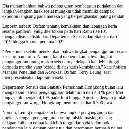
Dia menambahkan bahwa pelonggaran pembatasan perjalanan dan
langkah-langkah jarak sosial mungkin tidak memiliki dampak
ekonomi langsung pada mereka yang berpenghasilan paling rendah.
Laporan terbaru Oxfam tentang kemiskinan dan lapangan kerja
selama pandemi, yang diterbitkan pada hari Rabu (04/10),
menganalisis statistik dari Departemen Sensus dan Statistik dari
2019 hingga kuartal pertama 2022.
“Pemerintah selalu menekankan bahwa tingkat pengangguran secara
keseluruhan turun. Namun, kami menemukan bahwa tingkat
pengangguran orang miskin sebenarnya delapan kali lebih tinggi
daripada mereka yang berada di atas garis kemiskinan,” kata Asisten
Manajer Penelitian dan Advokasi Oxfam, Terry Leung, saat
mempresentasikan laporan tersebut.
Departemen Sensus dan Statistik Pemerintah Hongkong bulan lalu
mengatakan bahwa pengangguran telah turun dari 4,3 % pada Mei
hingga Juli menjadi 4,1 % pada Juni hingga Agustus, dengan jumlah
pengangguran warga Hongkong menurun sekitar 6.300 jiwa.
Namun, Leung mengatakan bahwa tingkat pengangguran dan
tingkat setengah pengangguran orang miskin masing-masing
delapan kali dan empat kali lebih tinggi daripada kelompok
pendapatan lain, dengan orang tua dan perempuan bernasib paling