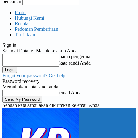
pencarian
Profil
Hubungi Kami
Redaksi
Pedoman Pemberitaan
Tarif Iklan
Sign in
Selamat Datang! Masuk ke akun Anda
nama pengguna
kata sandi Anda
Forgot your password? Get help
Password recovery
Memulihkan kata sandi anda
email Anda
Sebuah kata sandi akan dikirimkan ke email Anda.