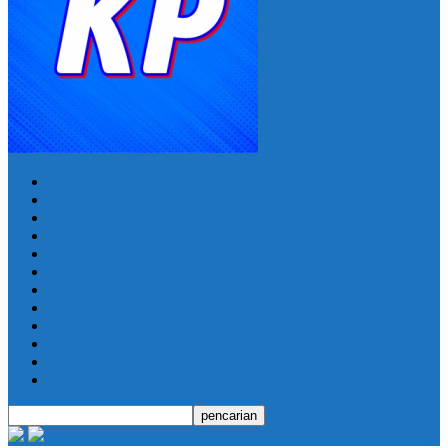
KORAN PELITA
Nasional
Pemerintahan
TNI Polri
Politik
Daerah
Opini
Ekonomi dan Bisnis
Hukrim
Jabodetabek
Kesehatan
Olahraga
Pendidikan