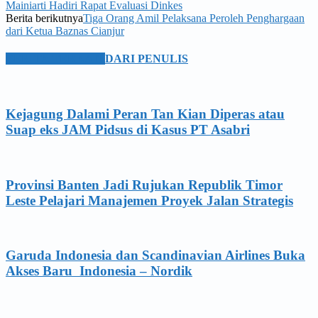
Mainiarti Hadiri Rapat Evaluasi Dinkes
Berita berikutnya
Tiga Orang Amil Pelaksana Peroleh Penghargaan
dari Ketua Baznas Cianjur
BERITA TERKAIT
DARI PENULIS
Kejagung Dalami Peran Tan Kian Diperas atau
Suap eks JAM Pidsus di Kasus PT Asabri
Provinsi Banten Jadi Rujukan Republik Timor
Leste Pelajari Manajemen Proyek Jalan Strategis
Garuda Indonesia dan Scandinavian Airlines Buka
Akses Baru Indonesia – Nordik