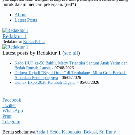
buruk dalam mencari pekerjaan. (red*)
About
Latest Posts
Redaktur 1
Redaktur
at
Koran Pelita
Latest posts by Redaktur 1
(
see all
)
Kado HUT ke-50 Bahlil, Metty Triantika Santuni Anak Yatim dan
Bedah Rumah Lansia
- 07/08/2026
Diduga Terjadi “Begal Order” di Tembalang, Mitra Grab Berhasil
Amankan Penumpangnya
- 06/08/2026
Demak Expo 2026 Kembali Digelar
- 05/08/2026
Facebook
Twitter
WhatsApp
Print
Telegram
Berita sebelumya
Asda 1 Setda Kabupaten Bekasi, Sri Enny