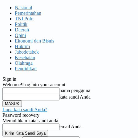
Nasional
Pemerintahan
TNI Polri
Politik
Daerah
Opini
Ekonomi dan Bisnis
Hukrim
Jabodetabek
Kesehatan
Olahraga
Pendidikan
Sign in
Welcome!
Log into your account
nama pengguna
kata sandi Anda
Lupa kata sandi Anda?
Password recovery
Memulihkan kata sandi anda
email Anda