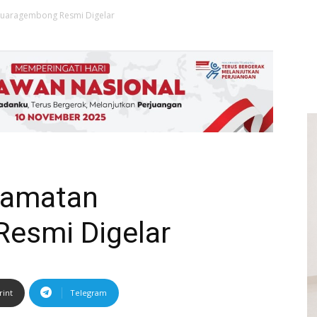
uaragembong Resmi Digelar
camatan
esmi Digelar
rint
Telegram