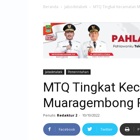
Beranda
Jabodetabek
MTQ Tingkat Kecamatan M
Jabodetabek
Pemerintahan
MTQ Tingkat Ke
Muaragembong R
Penulis
Redaktur 2
-
10/10/2022
Facebook
Twitter
P