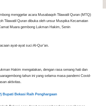
ong menggelar acara Musabaqoh Tilawatil Quran (MTQ)
 Tilawatil Quran dibuka oleh unsur Muspika Kecamatan
h Camat Muara gembong Lukman Hakim, Senin
aan ayat-ayat suci Al-Qur’an.
man Hakim mengatakan, dengan rasa senang hati dan
uaragembong tahun ini yang selama masa pandemi Covid-
san aktivitas.
 Pj Bupati Bekasi Raih Penghargaan