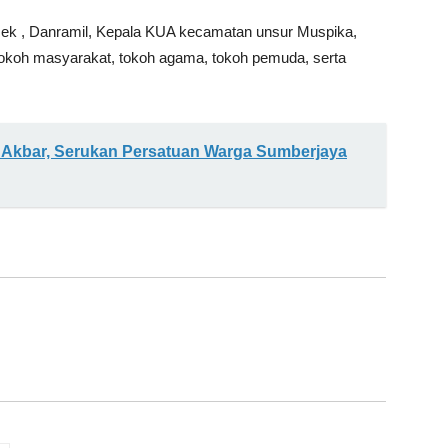
sek , Danramil, Kepala KUA kecamatan unsur Muspika,
koh masyarakat, tokoh agama, tokoh pemuda, serta
si Akbar, Serukan Persatuan Warga Sumberjaya