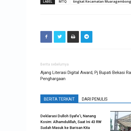
LABEL
MTQ
tingkat Kecamatan Muaragembon
Berita sebelumya
Ajang Literasi Digital Award, Pj Bupati Bekasi Ra
Penghargaan
BERITA TERKAIT
DARI PENULIS
Deklarasi Dulloh Syafe’i, Nanang
Kosim: Alhamdulillah, Saat Ini 43 RW
Sudah Masuk ke Barisan Kita