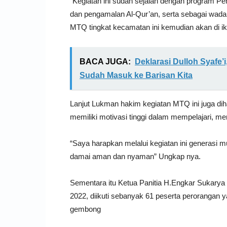
“Kegiatan ini sudah sejalan dengan program
dan pengamalan Al-Qur’an, serta sebagai wadah 
MTQ tingkat kecamatan ini kemudian akan di ik
BACA JUGA:
Deklarasi Dulloh Syafe’
Sudah Masuk ke Barisan Kita
Lanjut Lukman hakim kegiatan MTQ ini juga di
memiliki motivasi tinggi dalam mempelajari, m
“Saya harapkan melalui kegiatan ini generasi m
damai aman dan nyaman” Ungkap nya.
Sementara itu Ketua Panitia H.Engkar Sukary
2022, diikuti sebanyak 61 peserta perorangan 
gembong