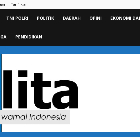
aan
Tarif Iklan
TNI POLRI
POLITIK
DAERAH
OPINI
EKONOMI DAN
AGA
PENDIDIKAN