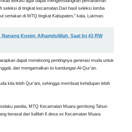
 Pemkab Bekasi agar dapat mengembangkan pemahaman
seleksi di tingkat kecamatan.Dari hasil seleksi lomba
ut sertakan di MTQ tingkat Kabupaten,” kata, Lukman.
i, Nanang Kosim: Alhamdulillah, Saat Ini 43 RW
harapkan dapat mendorong pentingnya generasi muda untuk
enggali, dan mengamalkan isi kandungan Al-Qur’an.
uda kita lebih Qur’ani, sehingga membuat kehidupan lebih
a selaku panitia, MTQ Kecamatan Muara gembong Tahun
yang berasal dari kafilah 6 desa se Kecamatan Muara