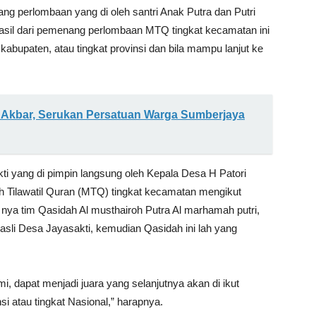
ang perlombaan yang di oleh santri Anak Putra dan Putri
asil dari pemenang perlombaan MTQ tingkat kecamatan ini
kabupaten, atau tingkat provinsi dan bila mampu lanjut ke
si Akbar, Serukan Persatuan Warga Sumberjaya
ti yang di pimpin langsung oleh Kepala Desa H Patori
Tilawatil Quran (MTQ) tingkat kecamatan mengikut
 nya tim Qasidah Al musthairoh Putra Al marhamah putri,
 asli Desa Jayasakti, kemudian Qasidah ini lah yang
i, dapat menjadi juara yang selanjutnya akan di ikut
i atau tingkat Nasional,” harapnya.