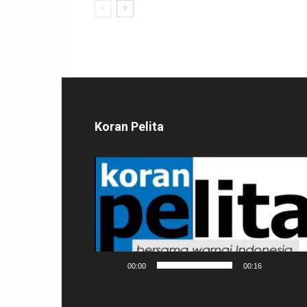
Koran Pelita
Pemutar
Video
00:00
00:16