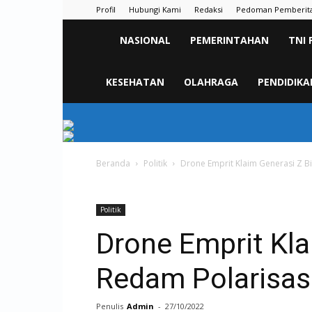
Profil
Hubungi Kami
Redaksi
Pedoman Pemberit
KORAN
NASIONAL
PEMERINTAHAN
TNI 
PELITA
KESEHATAN
OLAHRAGA
PENDIDIKA
Beranda
Politik
Drone Emprit Klaim Generasi Z B
Politik
Drone Emprit Kla
Redam Polarisas
Penulis
Admin
-
27/10/2022