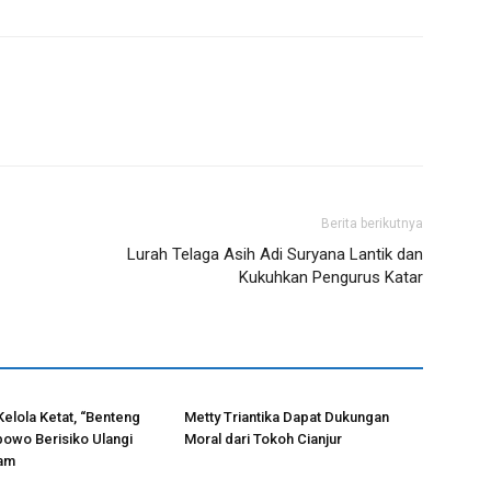
Berita berikutnya
Lurah Telaga Asih Adi Suryana Lantik dan
Kukuhkan Pengurus Katar
Kelola Ketat, “Benteng
Metty Triantika Dapat Dukungan
bowo Berisiko Ulangi
Moral dari Tokoh Cianjur
lam