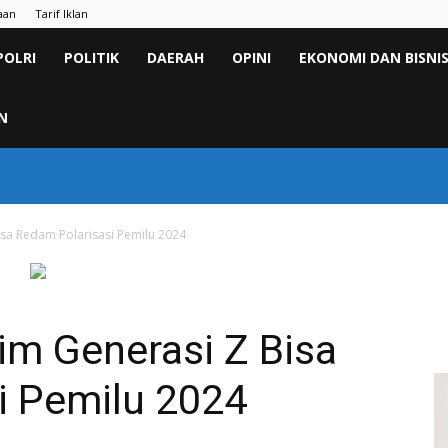
aan
Tarif Iklan
POLRI
POLITIK
DAERAH
OPINI
EKONOMI DAN BISNI
N
isa Redam Polarisasi Pemilu 2024
im Generasi Z Bisa
i Pemilu 2024