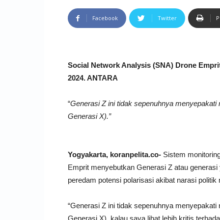
Facebook
Twitter
P
Social Network Analysis (SNA) Drone Emprit
2024. ANTARA
“
Generasi Z ini tidak sepenuhnya menyepakati n
Generasi X).”
Yogyakarta, koranpelita.co-
Sistem monitoring
Emprit menyebutkan Generasi Z atau generasi y
peredam potensi polarisasi akibat narasi politi
“Generasi Z ini tidak sepenuhnya menyepakati n
Generasi X), kalau saya lihat lebih kritis terha