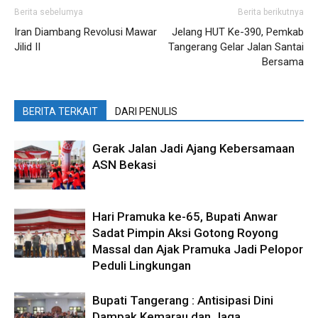
Berita sebelumya
Berita berikutnya
Iran Diambang Revolusi Mawar
Jelang HUT Ke-390, Pemkab
Jilid II
Tangerang Gelar Jalan Santai
Bersama
BERITA TERKAIT
DARI PENULIS
Gerak Jalan Jadi Ajang Kebersamaan
ASN Bekasi
Hari Pramuka ke-65, Bupati Anwar
Sadat Pimpin Aksi Gotong Royong
Massal dan Ajak Pramuka Jadi Pelopor
Peduli Lingkungan
Bupati Tangerang : Antisipasi Dini
Dampak Kemarau dan Jaga