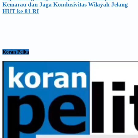
Kemarau dan Jaga Kondusivitas Wilayah Jelang
HUT ke-81 RI
Koran Pelita