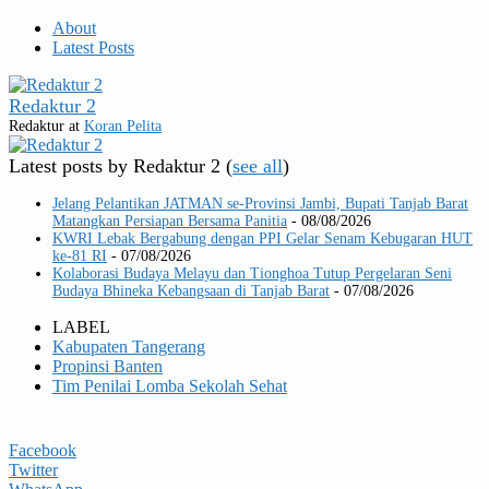
About
Latest Posts
Redaktur 2
Redaktur
at
Koran Pelita
Latest posts by Redaktur 2
(
see all
)
Jelang Pelantikan JATMAN se-Provinsi Jambi, Bupati Tanjab Barat
Matangkan Persiapan Bersama Panitia
- 08/08/2026
KWRI Lebak Bergabung dengan PPI Gelar Senam Kebugaran HUT
ke-81 RI
- 07/08/2026
Kolaborasi Budaya Melayu dan Tionghoa Tutup Pergelaran Seni
Budaya Bhineka Kebangsaan di Tanjab Barat
- 07/08/2026
LABEL
Kabupaten Tangerang
Propinsi Banten
Tim Penilai Lomba Sekolah Sehat
Facebook
Twitter