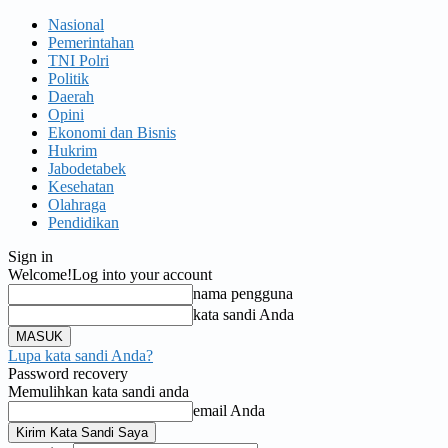
Nasional
Pemerintahan
TNI Polri
Politik
Daerah
Opini
Ekonomi dan Bisnis
Hukrim
Jabodetabek
Kesehatan
Olahraga
Pendidikan
Sign in
Welcome!
Log into your account
nama pengguna
kata sandi Anda
Lupa kata sandi Anda?
Password recovery
Memulihkan kata sandi anda
email Anda