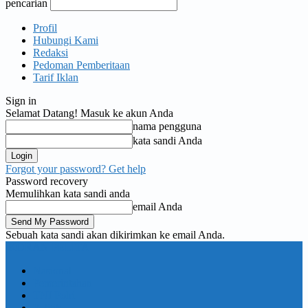
pencarian
Profil
Hubungi Kami
Redaksi
Pedoman Pemberitaan
Tarif Iklan
Sign in
Selamat Datang! Masuk ke akun Anda
nama pengguna
kata sandi Anda
Forgot your password? Get help
Password recovery
Memulihkan kata sandi anda
email Anda
Sebuah kata sandi akan dikirimkan ke email Anda.
KORAN PELITA
Nasional
Pemerintahan
TNI Polri
Politik