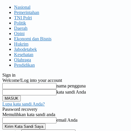
Nasional
Pemerintahan
TNI Polri
Politik
Daerah
Opini
Ekonomi dan Bisnis
Hukrim
Jabodetabek
Kesehatan
Olahraga
Pendidikan
Sign in
Welcome!
Log into your account
nama pengguna
kata sandi Anda
Lupa kata sandi Anda?
Password recovery
Memulihkan kata sandi anda
email Anda