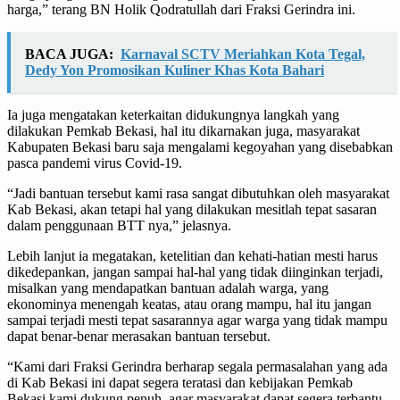
harga,” terang BN Holik Qodratullah dari Fraksi Gerindra ini.
BACA JUGA:
Karnaval SCTV Meriahkan Kota Tegal,
Dedy Yon Promosikan Kuliner Khas Kota Bahari
Ia juga mengatakan keterkaitan didukungnya langkah yang
dilakukan Pemkab Bekasi, hal itu dikarnakan juga, masyarakat
Kabupaten Bekasi baru saja mengalami kegoyahan yang disebabkan
pasca pandemi virus Covid-19.
“Jadi bantuan tersebut kami rasa sangat dibutuhkan oleh masyarakat
Kab Bekasi, akan tetapi hal yang dilakukan mesitlah tepat sasaran
dalam penggunaan BTT nya,” jelasnya.
Lebih lanjut ia megatakan, ketelitian dan kehati-hatian mesti harus
dikedepankan, jangan sampai hal-hal yang tidak diinginkan terjadi,
misalkan yang mendapatkan bantuan adalah warga, yang
ekonominya menengah keatas, atau orang mampu, hal itu jangan
sampai terjadi mesti tepat sasarannya agar warga yang tidak mampu
dapat benar-benar merasakan bantuan tersebut.
“Kami dari Fraksi Gerindra berharap segala permasalahan yang ada
di Kab Bekasi ini dapat segera teratasi dan kebijakan Pemkab
Bekasi kami dukung penuh, agar masyarakat dapat segera terbantu