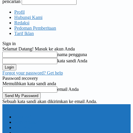
pencarian
Profil
Hubungi Kami
Redaksi
Pedoman Pemberitaan
Tarif Iklan
Sign in
Selamat Datang! Masuk ke akun Anda
nama pengguna
kata sandi Anda
Forgot your password? Get help
Password recovery
Memulihkan kata sandi anda
email Anda
Sebuah kata sandi akan dikirimkan ke email Anda.
KORAN PELITA
Nasional
Pemerintahan
TNI Polri
Politik