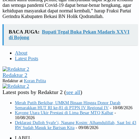
dan semoga pandemi Covid-19 dapat benar-benar hengkang, agar
kehidupan masyarakat dapat normal kembali,” harap Fraksi Partai
Gerindra Kabupaten Bekasi BN Holik Qodratullah.
BACA JUGA:
Bupati Tegal Buka Pekan Madaris XXVI
di Bojong
About
Latest Posts
Redaktur 2
Redaktur
at
Koran Pelita
Latest posts by Redaktur 2
(
see all
)
Merah Putih Berkibar, UMKM Binaan Hingga Donor Darah
Semarakkan HUT RI ke-81 di PTPN IV Regional IV
- 10/08/2026
Kayong Utara Ukir Prestasi di Lima Besar MTQ Kalbar
-
10/08/2026
Deklarasi Dulloh Syafe’i, Nanang Kosim: Alhamdulillah, Saat Ini 43
RW Sudah Masuk ke Barisan Kita
- 09/08/2026
LABEL