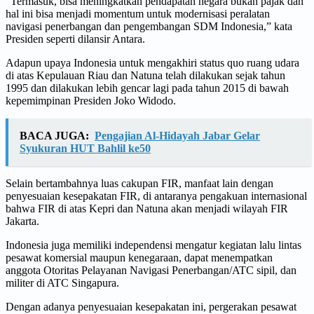
“Termasuk, bisa meningkatkan pendapatan negara bukan pajak dan
hal ini bisa menjadi momentum untuk modernisasi peralatan
navigasi penerbangan dan pengembangan SDM Indonesia,” kata
Presiden seperti dilansir Antara.
Adapun upaya Indonesia untuk mengakhiri status quo ruang udara
di atas Kepulauan Riau dan Natuna telah dilakukan sejak tahun
1995 dan dilakukan lebih gencar lagi pada tahun 2015 di bawah
kepemimpinan Presiden Joko Widodo.
BACA JUGA:
Pengajian Al-Hidayah Jabar Gelar
Syukuran HUT Bahlil ke50
Selain bertambahnya luas cakupan FIR, manfaat lain dengan
penyesuaian kesepakatan FIR, di antaranya pengakuan internasional
bahwa FIR di atas Kepri dan Natuna akan menjadi wilayah FIR
Jakarta.
Indonesia juga memiliki independensi mengatur kegiatan lalu lintas
pesawat komersial maupun kenegaraan, dapat menempatkan
anggota Otoritas Pelayanan Navigasi Penerbangan/ATC sipil, dan
militer di ATC Singapura.
Dengan adanya penyesuaian kesepakatan ini, pergerakan pesawat