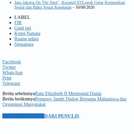
Jaga Jakarta On The Spot”, Koramil 03/Legok Gelar Komunikasi
Sosial dan Bakti Sosial Kesehatan
- 10/08/2026
LABEL
FIR
Gigit jari
Kepri-Natuna
Ruang udara
Singapura
Facebook
Twitter
WhatsApp
Print
Telegram
Berita sebelumya
Ratu Elizabeth II Meninggal Dunia
Berita berikutnya
Pemprov Jambi Dialog Bersama Mahasiswa dan
Organisasi Masyarakat
BERITA TERKAIT
DARI PENULIS