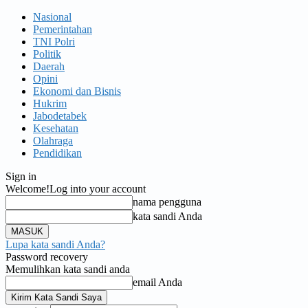
Nasional
Pemerintahan
TNI Polri
Politik
Daerah
Opini
Ekonomi dan Bisnis
Hukrim
Jabodetabek
Kesehatan
Olahraga
Pendidikan
Sign in
Welcome!
Log into your account
nama pengguna
kata sandi Anda
Lupa kata sandi Anda?
Password recovery
Memulihkan kata sandi anda
email Anda