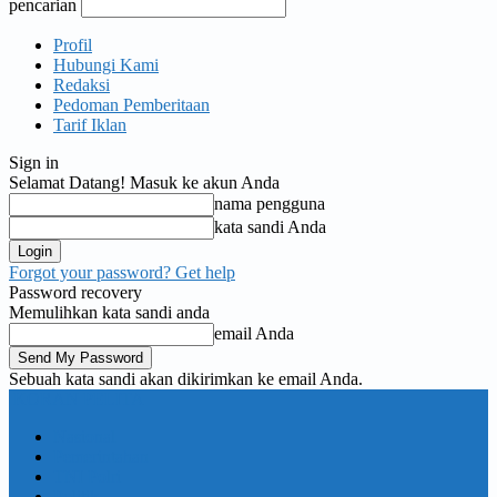
pencarian
Profil
Hubungi Kami
Redaksi
Pedoman Pemberitaan
Tarif Iklan
Sign in
Selamat Datang! Masuk ke akun Anda
nama pengguna
kata sandi Anda
Forgot your password? Get help
Password recovery
Memulihkan kata sandi anda
email Anda
Sebuah kata sandi akan dikirimkan ke email Anda.
KORAN PELITA
Nasional
Pemerintahan
TNI Polri
Politik