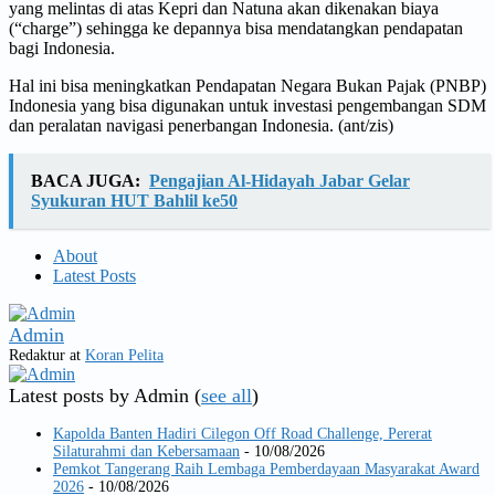
yang melintas di atas Kepri dan Natuna akan dikenakan biaya
(“charge”) sehingga ke depannya bisa mendatangkan pendapatan
bagi Indonesia.
Hal ini bisa meningkatkan Pendapatan Negara Bukan Pajak (PNBP)
Indonesia yang bisa digunakan untuk investasi pengembangan SDM
dan peralatan navigasi penerbangan Indonesia. (ant/zis)
BACA JUGA:
Pengajian Al-Hidayah Jabar Gelar
Syukuran HUT Bahlil ke50
About
Latest Posts
Admin
Redaktur
at
Koran Pelita
Latest posts by Admin
(
see all
)
Kapolda Banten Hadiri Cilegon Off Road Challenge, Pererat
Silaturahmi dan Kebersamaan
- 10/08/2026
Pemkot Tangerang Raih Lembaga Pemberdayaan Masyarakat Award
2026
- 10/08/2026