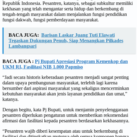
Republik Indonesia. Pesantren, katanya, sebagai subkultur memiliki
kekhasan yang telah mengantar serta hidup dan berkembang di
tengah-tengah masyarakat dalam menjalankan fungsi pendidikan
fungsi dakwah, fungsi pemberdayaan masyarakat.
BACA JUGA:
Barisan Laskar Juang Tuti Elawati
Tegaskan Dukungan Penuh, Siap Menangkan Pilkades
Lambangsari
BACA JUGA :
Pj Bupati Apresiasi Program Kemenkop dan
UKM RI, Fasilitasi NIB 1.000 Papmiso
“Jadi secara historis keberadaan pesantren menjadi sangat penting
dalam upaya pembangunan masyarakat, terlebih lagi karena
bersumber dari aspirasi masyarakat yang sekaligus mencerminkan
kebutuhan masyarakat akan jenis layanan pendidikan dan umat,”
katanya.
Dengan begitu, kata Pj Bupati, untuk menjamin penyelenggaraan
pesantren diperlukan pengaturan untuk memberikan rekomendasi
afirmasi dan fasilitasi kepada pesantren berdasarkan kekhasannya.
“Pesantren wajib diberi kesempatan atau untuk berkembang di
fasilitasi dan ditingkatkan mutunya oleh semua komponen bangsa.