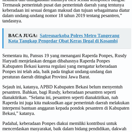
Termasuk pemerintah pusat dan pemerintah daerah yang tentunya
keberadaan ini sesuai dengan maksud dan tujuan sebagaimana diatur
dalam undang-undang nomor 18 tahun 2019 tentang pesantren,”
tandasnya.
BACA JUGA:
Satresnarkoba Polres Metro Tangerang
Kota Tangkap Pengedar Obat Keras Ilegal di Kosambi
Sementara itu, Pansus 19 yang menangani Raperda Ponpes, Rusdy
Haryadi menjelaskan dengan dibahasnya Raperda Ponpes
Kabupaten Bekasi karena regulasi yang mengatur keberadaan
Ponpes ini telah ada, baik pada tingkat undang-undang dan
peraturan daerah ditingkat Provinsi Jawa Barat.
Sejauh ini, katanya, APBD Kabupaten Bekasi belum menyentuh
pesantren. Bahkan, bagi Rusdy, keberadaan pesantren seperti
dianaktirikan. “Selama ini, pesantren seperti dianaktirikan, nah
Raperda ini juga kita maksudkan agar pemerintah daerah melakukan
interpensi bantuan anggaran kepada pondok pesantren di Kabupaten
Bekasi,” katanya.
Padahal, keberadaan Ponpes diakui memiliki kontribusi untuk
mencerdaskan masyarakat, baik dalam bidang pendidikan, dakwah