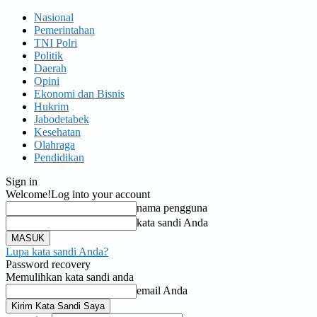
Nasional
Pemerintahan
TNI Polri
Politik
Daerah
Opini
Ekonomi dan Bisnis
Hukrim
Jabodetabek
Kesehatan
Olahraga
Pendidikan
Sign in
Welcome!
Log into your account
nama pengguna
kata sandi Anda
Lupa kata sandi Anda?
Password recovery
Memulihkan kata sandi anda
email Anda