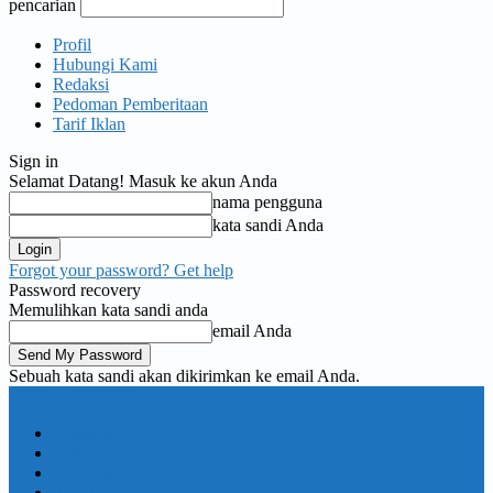
pencarian
Profil
Hubungi Kami
Redaksi
Pedoman Pemberitaan
Tarif Iklan
Sign in
Selamat Datang! Masuk ke akun Anda
nama pengguna
kata sandi Anda
Forgot your password? Get help
Password recovery
Memulihkan kata sandi anda
email Anda
Sebuah kata sandi akan dikirimkan ke email Anda.
KORAN PELITA
Nasional
Pemerintahan
TNI Polri
Politik