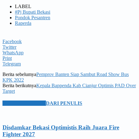
LABEL
#Pj Bupati Bekasi
Pondok Pesantren
Raperda
Facebook
Twitter
WhatsApp
Print
Telegram
Berita sebelumya
Pemprov Banten Siap Sambut Road Show Bus
KPK 2022
Berita berikutnya
Kepala Bappenda Kab Cianjur Optimis PAD Over
Target
BERITA TERKAIT
DARI PENULIS
Disdamkar Bekasi Optimistis Raih Juara Fire
Fighter 2027