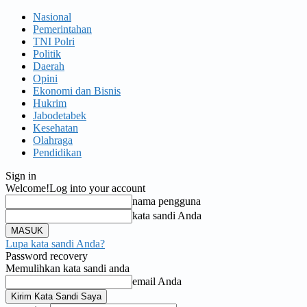
Nasional
Pemerintahan
TNI Polri
Politik
Daerah
Opini
Ekonomi dan Bisnis
Hukrim
Jabodetabek
Kesehatan
Olahraga
Pendidikan
Sign in
Welcome!
Log into your account
nama pengguna
kata sandi Anda
Lupa kata sandi Anda?
Password recovery
Memulihkan kata sandi anda
email Anda