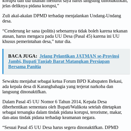
korupsi dan dia ditahan menurut saya harus langsung dinonaktifkan,
jelas deliknya pidana korupsi,”
Zuli akal-akalan DPMD terhadap menjalankan Undang-Undang
desa.
“Cenderung ke sana (politis) sebenarnya tidak boleh karena tekanan
atasan, harus mengacu pada UU Desa (Pasal 45) karena ini UU
khusus pemerintahan desa,” tutur dia.
BACA JUGA:
Jelang Pelantikan JATMAN se-Provinsi
Jambi, Bupati Tanjab Barat Matangkan Persiapan
Bersama Panitia
Sewaktu menjabat sebagai ketua Forum BPD Kabupaten Bekasi,
ada kepala desa di Karangbahagia yang terjerat narkoba dan
langsung dinonaktifkan.
Dalam Pasal 45 UU Nomor 6 Tahun 2014, Kepala Desa
diberhentikan sementara oleh Bupati/Walikota setelah ditetapkan
sebagai tersangka dalam tindak pidana korupsi, terorisme, makar,
dan-atau tindak pidana terhadap keamanan negara.
“Sesuai Pasal 45 UU Desa harus segera dinonaktifkan. DPMD