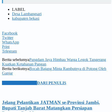
LABEL
Desa Lambangsari
kabupaten bekasi
Facebook
Twitter
WhatsApp
Print
Telegram
Berita sebelumya
Pangdam Jaya Himbau Warga Legok Tangerang
Kuatkan Ketahanan Pangan
Berita berikutnya
Bocah Bajang Minta Rambutnya di Potong Oleh
Ganjar
BERITA TERKAIT
DARI PENULIS
Jelang Pelantikan JATMAN se-Provinsi Jambi,
Bupati Tanjab Barat Matangkan Persiapan