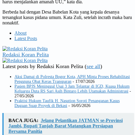
harus menjalankan amanah UU,” kata dia.
Berbeda hal dengan Desa Babelan Kota yang kepala desanya
tersangkut kasus pidana umum. Kata Zuli, setelah incrath maka baru
nonaktif.
About
Latest Posts
Redaksi Koran Pelita
Latest posts by Redaksi Koran Pelita
(
see all
)
Aksi Damai di Polresta Bogor Kota, APH Minta Proses Rehabilitasi
Pengguna Obat Keras Transparan
- 17/07/2026
Pasien BPJS Meninggal Usai 3 Jam Telantar di IGD, Kuasa Hukum
Keluarga Duta RS Sari Asih Bintaro Lebih Utamakan Administrasi
-
27/05/2026
Praktisi Hukum Taufik H. Nasution Soroti Penanganan Kasus
Dugaan Suap Proyek di Bekasi
- 16/05/2026
BACA JUGA:
Jelang Pelantikan JATMAN se-Provinsi
Jambi, Bupati Tanjab Barat Matangkan Persiapan
Bersama Panitia