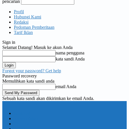
pencarian
Profil
Hubungi Kami
Redaksi
Pedoman Pemberitaan
Tarif Iklan
Sign in
Selamat Datang! Masuk ke akun Anda
nama pengguna
kata sandi Anda
Forgot your password? Get help
Password recovery
Memulihkan kata sandi anda
email Anda
Sebuah kata sandi akan dikirimkan ke email Anda.
KORAN PELITA
Nasional
Pemerintahan
TNI Polri
Politik