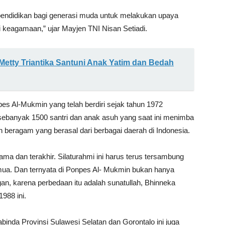
pendidikan bagi generasi muda untuk melakukan upaya
i keagamaan,” ujar Mayjen TNI Nisan Setiadi.
Metty Triantika Santuni Anak Yatim dan Bedah
pes Al-Mukmin yang telah berdiri sejak tahun 1972
h sebanyak 1500 santri dan anak asuh yang saat ini menimba
 beragam yang berasal dari berbagai daerah di Indonesia.
ama dan terakhir. Silaturahmi ini harus terus tersambung
mua. Dan ternyata di Ponpes Al- Mukmin bukan hanya
gan, karena perbedaan itu adalah sunatullah, Bhinneka
1988 ini.
binda Provinsi Sulawesi Selatan dan Gorontalo ini juga