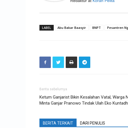
Redaktur
at
Koran Pelita
LABEL
Abu Bakar Baasyir
BNPT
Pesantren Ng
Berita sebelumya
Ketum Ganjarist Bikin Kesalahan Vatal, Warga 
Minta Ganjar Pranowo Tindak Ulah Eko Kuntadh
BERITA TERKAIT
DARI PENULIS