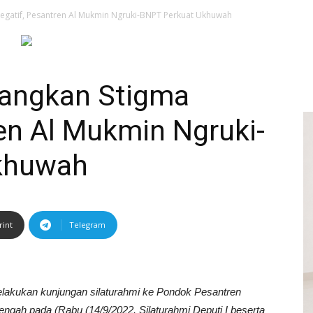
Negatif, Pesantren Al Mukmin Ngruki-BNPT Perkuat Ukhuwah
langkan Stigma
en Al Mukmin Ngruki-
khuwah
rint
Telegram
lakukan kunjungan silaturahmi ke Pondok Pesantren
ngah pada (Rabu (14/9/2022. Silaturahmi Deputi I beserta