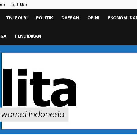
aan
Tarif Iklan
TNI POLRI
POLITIK
DAERAH
OPINI
EKONOMI DAN
AGA
PENDIDIKAN