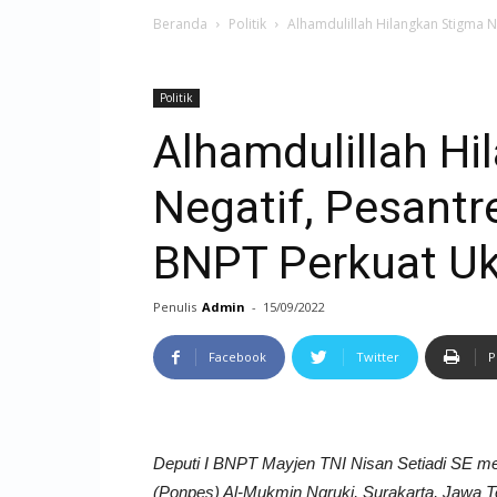
Beranda
Politik
Alhamdulillah Hilangkan Stigma 
Politik
Alhamdulillah Hi
Negatif, Pesantr
BNPT Perkuat U
Penulis
Admin
-
15/09/2022
Facebook
Twitter
P
Deputi I BNPT Mayjen TNI Nisan Setiadi SE me
(Ponpes) Al-Mukmin Ngruki, Surakarta, Jawa Te