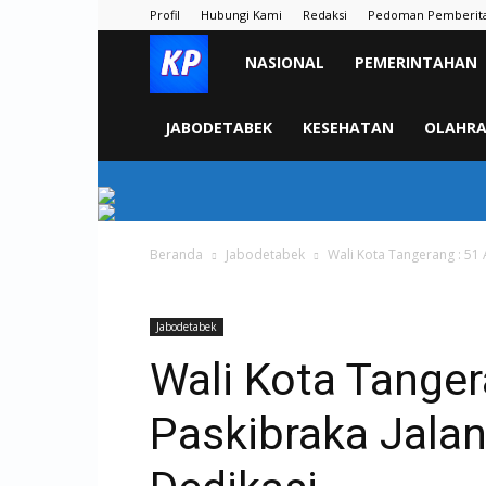
Profil
Hubungi Kami
Redaksi
Pedoman Pemberit
KORAN
NASIONAL
PEMERINTAHAN
PELITA
JABODETABEK
KESEHATAN
OLAHR
Beranda
Jabodetabek
Wali Kota Tangerang : 51
Jabodetabek
Wali Kota Tanger
Paskibraka Jala