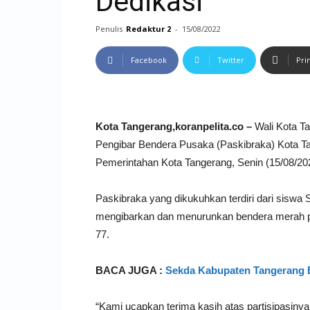
Dedikasi
Penulis
Redaktur 2
-
15/08/2022
Facebook
Twitter
Pri
Kota Tangerang,koranpelita.co –
Wali Kota T
Pengibar Bendera Pusaka (Paskibraka) Kota T
Pemerintahan Kota Tangerang, Senin (15/08/20
Paskibraka yang dikukuhkan terdiri dari sisw
mengibarkan dan menurunkan bendera merah p
77.
BACA JUGA :
Sekda Kabupaten Tangerang 
“Kami ucapkan terima kasih atas partisipasin