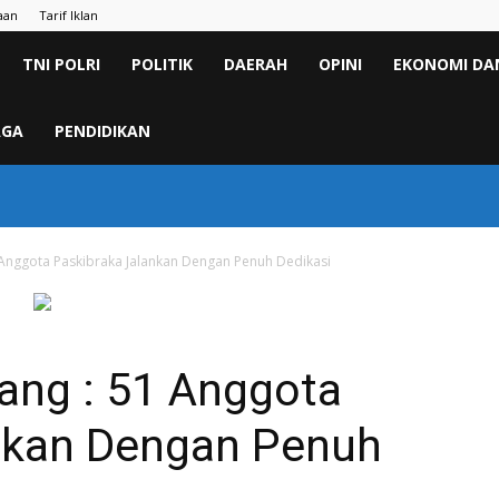
aan
Tarif Iklan
TNI POLRI
POLITIK
DAERAH
OPINI
EKONOMI DAN
AGA
PENDIDIKAN
 Anggota Paskibraka Jalankan Dengan Penuh Dedikasi
ang : 51 Anggota
nkan Dengan Penuh