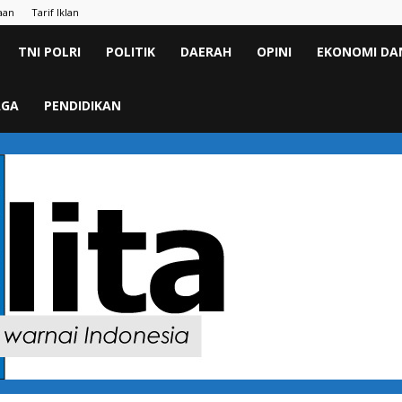
aan
Tarif Iklan
TNI POLRI
POLITIK
DAERAH
OPINI
EKONOMI DAN
AGA
PENDIDIKAN