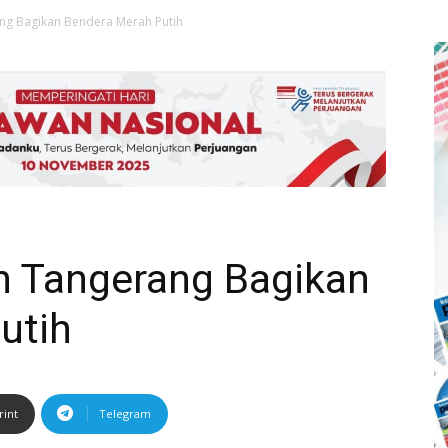
ng Bagikan Bendera Merah Putih
 Tangerang Bagikan
utih
rint
Telegram