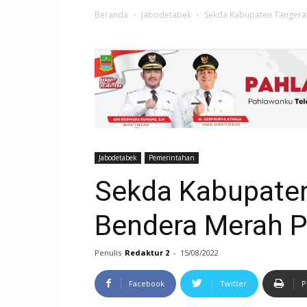
Beranda
Jabodetabek
Sekda Kabupaten Tangera
Jabodetabek
Pemerintahan
Sekda Kabupaten
Bendera Merah P
Penulis
Redaktur 2
-
15/08/2022
Facebook
Twitter
P