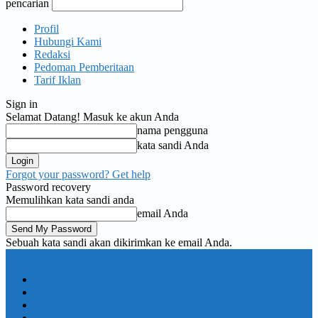
pencarian
Profil
Hubungi Kami
Redaksi
Pedoman Pemberitaan
Tarif Iklan
Sign in
Selamat Datang! Masuk ke akun Anda
nama pengguna
kata sandi Anda
Forgot your password? Get help
Password recovery
Memulihkan kata sandi anda
email Anda
Sebuah kata sandi akan dikirimkan ke email Anda.
KORAN PELITA
Nasional
Pemerintahan
TNI Polri
Politik