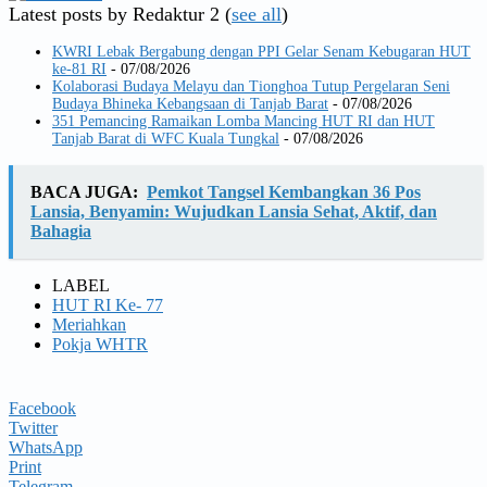
Latest posts by Redaktur 2
(
see all
)
KWRI Lebak Bergabung dengan PPI Gelar Senam Kebugaran HUT
ke-81 RI
- 07/08/2026
Kolaborasi Budaya Melayu dan Tionghoa Tutup Pergelaran Seni
Budaya Bhineka Kebangsaan di Tanjab Barat
- 07/08/2026
351 Pemancing Ramaikan Lomba Mancing HUT RI dan HUT
Tanjab Barat di WFC Kuala Tungkal
- 07/08/2026
BACA JUGA:
Pemkot Tangsel Kembangkan 36 Pos
Lansia, Benyamin: Wujudkan Lansia Sehat, Aktif, dan
Bahagia
LABEL
HUT RI Ke- 77
Meriahkan
Pokja WHTR
Facebook
Twitter
WhatsApp
Print
Telegram