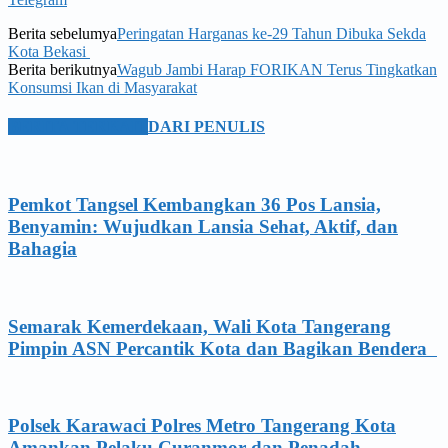
Berita sebelumya
Peringatan Harganas ke-29 Tahun Dibuka Sekda
Kota Bekasi
Berita berikutnya
Wagub Jambi Harap FORIKAN Terus Tingkatkan
Konsumsi Ikan di Masyarakat
BERITA TERKAIT
DARI PENULIS
Pemkot Tangsel Kembangkan 36 Pos Lansia,
Benyamin: Wujudkan Lansia Sehat, Aktif, dan
Bahagia
Semarak Kemerdekaan, Wali Kota Tangerang
Pimpin ASN Percantik Kota dan Bagikan Bendera
Polsek Karawaci Polres Metro Tangerang Kota
Amankan Pelaku Curanmor dan Penadah