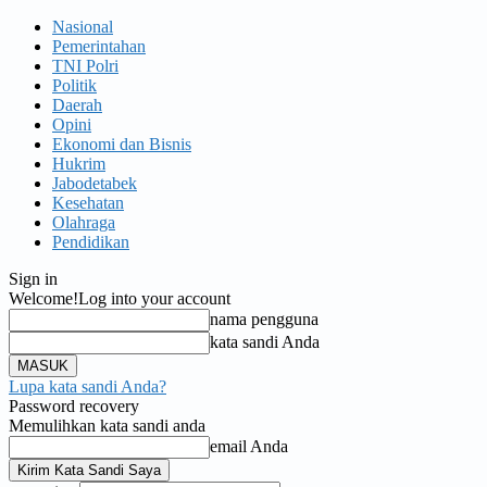
Nasional
Pemerintahan
TNI Polri
Politik
Daerah
Opini
Ekonomi dan Bisnis
Hukrim
Jabodetabek
Kesehatan
Olahraga
Pendidikan
Sign in
Welcome!
Log into your account
nama pengguna
kata sandi Anda
Lupa kata sandi Anda?
Password recovery
Memulihkan kata sandi anda
email Anda